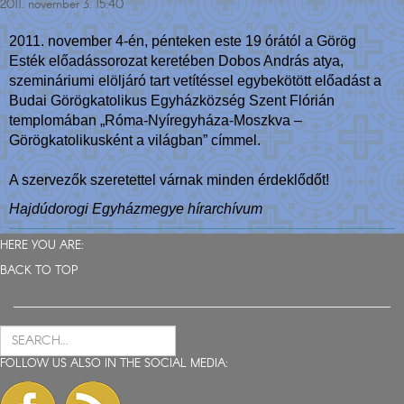
2011. november 3. 15:40
2011. november 4-én, pénteken este 19 órától a Görög
Esték előadássorozat keretében Dobos András atya,
szemináriumi elöljáró tart vetítéssel egybekötött előadást a
Budai Görögkatolikus Egyházközség Szent Flórián
templomában „Róma-Nyíregyháza-Moszkva –
Görögkatolikusként a világban” címmel.
A szervezők szeretettel várnak minden érdeklődőt!
Hajdúdorogi Egyházmegye hírarchívum
HERE YOU ARE:
BACK TO TOP
FOLLOW US ALSO IN THE SOCIAL MEDIA: