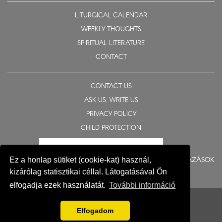
LITURGICAL CALENDAR
WEEKLY THOUGHTS
SPIRITUAL LITERATURE
CONTACT
CONTACT US
ASK US, WRITE US
PRIVACY POLICY
CHILD PROTECTION
BERUHÁZÁSOK
Ez a honlap sütiket (cookie-kat) használ,
kizárólag statisztikai céllal. Látogatásával Ön
elfogadja ezek használatát.
További információ
© 2015-2026 Eparchy of Nyíregyháza
Impresszum
Elfogadom