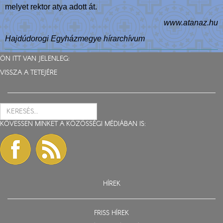
melyet rektor atya adott át.
www.atanaz.hu
Hajdúdorogi Egyházmegye hírarchívum
ÖN ITT VAN JELENLEG:
VISSZA A TETEJÉRE
KÖVESSEN MINKET A KÖZÖSSÉGI MÉDIÁBAN IS:
HÍREK
FRISS HÍREK