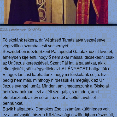
2013. szeptember 16. 09:42
Főiskolánk rektora, dr. Véghseő Tamás atya vezetésével
végeztük a szombat esti vecsernyét.
Beszédében idézte Szent Pál apostol Galatákhoz írt levelét,
amelyben kijelenti, hogy ő nem akar mással dicsekedni csak
az Úr Jézus keresztjével. Szent Pál inti a galatákat, akik
elfelejtették, sőt szégyellték azt. A LÉNYEGET hallgatják el!
Világos tanítást kaphattunk, hogy mi főiskolánk célja. Ez
pedig nem más, minthogy hirdessük és megéljük az Úr
Jézus evangéliumát. Minden, amit megteszünk a főiskolai
hétköznapokban, ezt a célt szolgálja, s minden, amit
elmulasztunk az év során, az ettől a céltól távolít el
bennünket.
Egyik hallgatónk, Domokos Zsolt számára különleges volt
ez a tanévnyitó, hiszen Köztársasági ösztöndíjban részesült,