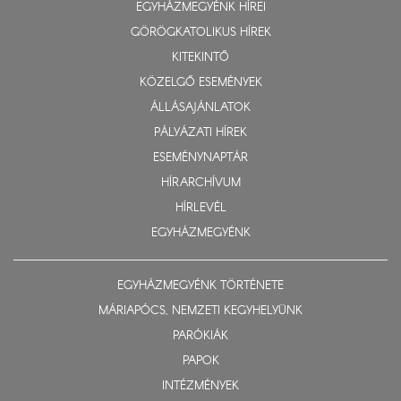
EGYHÁZMEGYÉNK HÍREI
GÖRÖGKATOLIKUS HÍREK
KITEKINTŐ
KÖZELGŐ ESEMÉNYEK
ÁLLÁSAJÁNLATOK
PÁLYÁZATI HÍREK
ESEMÉNYNAPTÁR
HÍRARCHÍVUM
HÍRLEVÉL
EGYHÁZMEGYÉNK
EGYHÁZMEGYÉNK TÖRTÉNETE
MÁRIAPÓCS, NEMZETI KEGYHELYÜNK
PARÓKIÁK
PAPOK
INTÉZMÉNYEK