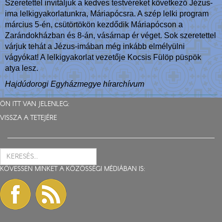
Szeretettel invitáljuk a kedves testvéreket következő Jézus-
ima lelkigyakorlatunkra, Máriapócsra. A szép lelki program
március 5-én, csütörtökön kezdődik Máriapócson a
Zarándokházban és 8-án, vásárnap ér véget. Sok szeretettel
várjuk tehát a Jézus-imában még inkább elmélyülni
vágyókat! A lelkigyakorlat vezetője Kocsis Fülöp püspök
atya lesz.
Hajdúdorogi Egyházmegye hírarchívum
ÖN ITT VAN JELENLEG:
VISSZA A TETEJÉRE
KÖVESSEN MINKET A KÖZÖSSÉGI MÉDIÁBAN IS: