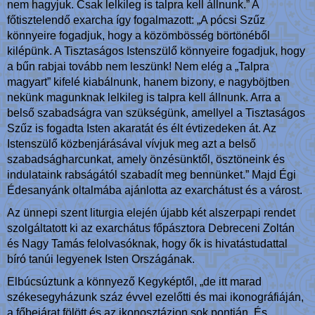
nem hagyjuk. Csak lelkileg is talpra kell állnunk.” A
főtisztelendő exarcha így fogalmazott: „A pócsi Szűz
könnyeire fogadjuk, hogy a közömbösség börtönéből
kilépünk. A Tisztaságos Istenszülő könnyeire fogadjuk, hogy
a bűn rabjai tovább nem leszünk! Nem elég a „Talpra
magyart” kifelé kiabálnunk, hanem bizony, e nagyböjtben
nekünk magunknak lelkileg is talpra kell állnunk. Arra a
belső szabadságra van szükségünk, amellyel a Tisztaságos
Szűz is fogadta Isten akaratát és élt évtizedeken át. Az
Istenszülő közbenjárásával vívjuk meg azt a belső
szabadságharcunkat, amely önzésünktől, ösztöneink és
indulataink rabságától szabadít meg bennünket.” Majd Égi
Édesanyánk oltalmába ajánlotta az exarchátust és a várost.
Az ünnepi szent liturgia elején újabb két alszerpapi rendet
szolgáltatott ki az exarchátus főpásztora Debreceni Zoltán
és Nagy Tamás felolvasóknak, hogy ők is hivatástudattal
bíró tanúi legyenek Isten Országának.
Elbúcsúztunk a könnyező Kegyképtől, „de itt marad
székesegyházunk száz évvel ezelőtti és mai ikonográfiáján,
a főbejárat fölött és az ikonosztázion sok pontján. És