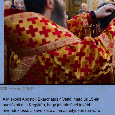
2015. március 15. 18:23
A Miskolci Apostoli Exarchátus híveitől március 15-én
búcsúzott el a Kegykép, hogy jelenlétével tovább
örvendeztesse a következő állomáshelyeken reá váró