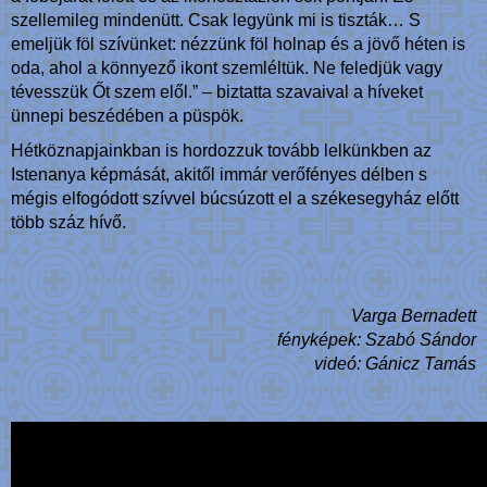
szellemileg mindenütt. Csak legyünk mi is tiszták… S
emeljük föl szívünket: nézzünk föl holnap és a jövő héten is
oda, ahol a könnyező ikont szemléltük. Ne feledjük vagy
tévesszük Őt szem elől.” – biztatta szavaival a híveket
ünnepi beszédében a püspök.
Hétköznapjainkban is hordozzuk tovább lelkünkben az
Istenanya képmását, akitől immár verőfényes délben s
mégis elfogódott szívvel búcsúzott el a székesegyház előtt
több száz hívő.
Varga Bernadett
fényképek: Szabó Sándor
videó: Gánicz Tamás