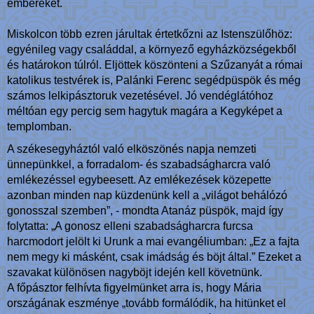
embereket.
Miskolcon több ezren járultak értetkőzni az Istenszülőhöz:
egyénileg vagy családdal, a környező egyházközségekből
és határokon túlról. Eljöttek köszönteni a Szűzanyát a római
katolikus testvérek is, Palánki Ferenc segédpüspök és még
számos lelkipásztoruk vezetésével. Jó vendéglátóhoz
méltóan egy percig sem hagytuk magára a Kegyképet a
templomban.
A székesegyháztól való elköszönés napja nemzeti
ünnepünkkel, a forradalom- és szabadságharcra való
emlékezéssel egybeesett. Az emlékezések közepette
azonban minden nap küzdenünk kell a „világot behálózó
gonosszal szemben”, - mondta Atanáz püspök, majd így
folytatta: „A gonosz elleni szabadságharcra furcsa
harcmodort jelölt ki Urunk a mai evangéliumban: „Ez a fajta
nem megy ki másként, csak imádság és böjt által.” Ezeket a
szavakat különösen nagyböjt idején kell követnünk.
A főpásztor felhívta figyelmünket arra is, hogy Mária
országának eszménye „tovább formálódik, ha hitünket el