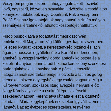
Veszprém polgármestere – ahogy fogalmazott – szívből
jövő, egyszerű, közvetlen szavakkal üdvözölte a csodálatos
könnyező táblaképet, majd Oberfrank Pál, a veszprémi
Petőfi Színház igazgatójának nagy hatású, szintén mélyen
személyes, érzelmektől áthatott köszöntőjét hallhattuk.
Fülöp püspök atya a fogadtatást megköszönvén
emlékeztetett Magyarország különleges kapocs-szerepére
Kelet és Nyugat között, a kereszténység bizánci és latin
ágainak hosszas együttélésére a Kárpát-medencében,
amelyről a veszprémvölgyi görög apácák kolostora és a
közeli Tihanyban fennmaradt bizánci keresztény szerzetesi
barlanglakások is tanúskodnak. A pócsi Istenszülő
látogatásának szertartásrendje is ötvözte a latin és görög
elemeket, hiszen egy egyház, egy család vagyunk. Míg a
Károly-templom, szokásos liturgiavégzési helyünk előtt
Nagy Károly atya vitte a csókolóképet, az érseki
székesegyházban Ferenc atya láthatta el ezt a kitüntető
feladatot. Mária kegyképének érkeztekor így vált szemmel
láthatóvá az az évtizedes szeretetteljes, testvéries