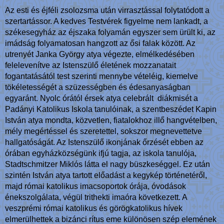
Az esti és éjféli zsolozsma után virrasztással folytatódott a
szertartássor. A kedves Testvérek figyelme nem lankadt, a
székesegyház az éjszaka folyamán egyszer sem ürült ki, az
imádság folyamatosan hangzott az ősi falak között. Az
utrenyét Janka György atya végezte, elmélkedésében
felelevenítve az Istenszülő életének mozzanatait
fogantatásától test szerinti mennybe vételéig, kiemelve
tökéletességét a szüzességben és édesanyaságban
egyaránt. Nyolc órától érsek atya celebrált diákmisét a
Padányi Katolikus Iskola tanulóinak, a szentbeszédet Kapin
István atya mondta, közvetlen, fiatalokhoz illő hangvételben,
mély megértéssel és szeretettel, sokszor megnevettetve
hallgatóságát. Az Istenszülő ikonjának őrzését ebben az
órában egyházközségünk ifjú tagja, az iskola tanulója,
Stadtschmitzer Miklós látta el nagy büszkeséggel. Ez után
szintén István atya tartott előadást a kegykép történetéről,
majd római katolikus imacsoportok órája, óvodások
énekszolgálata, végül trithekti imaóra következett. A
veszprémi római katolikus és görögkatolikus hívek
elmerülhettek a bizánci rítus eme különösen szép elemének