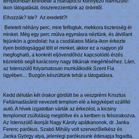
templomban kihirdette a máriapócsi könnyező Istenszülő-
ikon látogatását, összerezzentünk az örömtől.
Elhozzák? Ide? Az eredetit?!
Beletelt néhány perc, mire felfogtuk, mekkora tisztesség ér
minket. Még egy perc múlva egymásra néztünk, és átvillant
fejünkön a gondolat: ha a csodálatos Mária-ikon érkezte
ilyen boldogsággal tölt el minket, akkor ez a nagyon jól
megfogható, a konkrét eljövendőhöz kapcsolódó érzés
közelebb segít karácsony nagy titkának megértéséhez. Lám,
az Istenszülő folyamatosan munkálkodik Szent Fia
ügyében… Buzgón készültünk tehát a látogatásra.
Kedd délután két órakor gördült be a veszprémi Krisztus
Feltámadásáról nevezett templom elé a kegyképet szállító
autó. A hívek izgatottan várták az érkezést, a kicsiny
templomot zsúfolásig megtöltve és a kertben is felsorakozva.
Az Istenszülő ikonját Nagy Károly apátkanonok, dr. Janka
Ferenc parókus, Szabó Mihály volt szervezőlelkész és
Janka György atya, jelenlegi parókusunk édesapja fogadta,