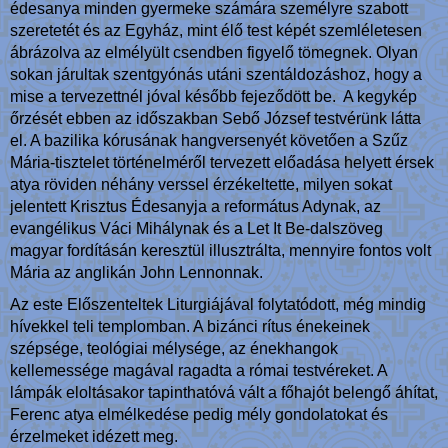
édesanya minden gyermeke számára személyre szabott
szeretetét és az Egyház, mint élő test képét szemléletesen
ábrázolva az elmélyült csendben figyelő tömegnek. Olyan
sokan járultak szentgyónás utáni szentáldozáshoz, hogy a
mise a tervezettnél jóval később fejeződött be. A kegykép
őrzését ebben az időszakban Sebő József testvérünk látta
el. A bazilika kórusának hangversenyét követően a Szűz
Mária-tisztelet történelméről tervezett előadása helyett érsek
atya röviden néhány verssel érzékeltette, milyen sokat
jelentett Krisztus Édesanyja a református Adynak, az
evangélikus Váci Mihálynak és a Let It Be-dalszöveg
magyar fordításán keresztül illusztrálta, mennyire fontos volt
Mária az anglikán John Lennonnak.
Az este Előszenteltek Liturgiájával folytatódott, még mindig
hívekkel teli templomban. A bizánci rítus énekeinek
szépsége, teológiai mélysége, az énekhangok
kellemessége magával ragadta a római testvéreket. A
lámpák eloltásakor tapinthatóvá vált a főhajót belengő áhítat,
Ferenc atya elmélkedése pedig mély gondolatokat és
érzelmeket idézett meg.