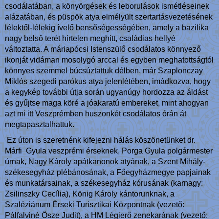
csodálatában, a könyörgések és leborulások ismétléseinek
alázatában, és püspök atya elmélyült szertartásvezetésének
lélektől-lélekig ívelő bensőségességében, amely a bazilika
nagy belső terét hirtelen meghitt, családias hellyé
változtatta. A máriapócsi Istenszülő csodálatos könnyező
ikonját vidáman mosolygó arccal és egyben meghatottságtól
könnyes szemmel búcsúztattuk délben, már Szaplonczay
Miklós szegedi parókus atya jelenlétében, imádkozva, hogy
a kegykép további útja során ugyanúgy hordozza az áldást
és gyűjtse maga köré a jóakaratú embereket, mint ahogyan
azt mi itt Veszprémben huszonkét csodálatos órán át
megtapasztalhattuk.
Ez úton is szeretnénk kifejezni hálás köszönetünket dr.
Márfi Gyula veszprémi érseknek, Porga Gyula polgármester
úrnak, Nagy Károly apátkanonok atyának, a Szent Mihály-
székesegyház plébánosának, a Főegyházmegye papjainak
és munkatársainak, a székesegyház kórusának (karnagy:
Zsilinszky Cecília), König Károly kántorunknak, a
Szaléziánum Érseki Turisztikai Központnak (vezető:
Pálfalviné Ősze Judit), a HM Légierő zenekarának (vezető: