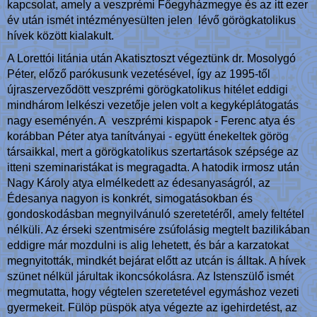
kapcsolat, amely a veszprémi Főegyházmegye és az itt ezer
év után ismét intézményesülten jelen lévő görögkatolikus
hívek között kialakult.
A Lorettói litánia után Akatisztoszt végeztünk dr. Mosolygó
Péter, előző parókusunk vezetésével, így az 1995-től
újraszerveződött veszprémi görögkatolikus hitélet eddigi
mindhárom lelkészi vezetője jelen volt a kegyképlátogatás
nagy eseményén. A veszprémi kispapok - Ferenc atya és
korábban Péter atya tanítványai - együtt énekeltek görög
társaikkal, mert a görögkatolikus szertartások szépsége az
itteni szeminaristákat is megragadta. A hatodik irmosz után
Nagy Károly atya elmélkedett az édesanyaságról, az
Édesanya nagyon is konkrét, simogatásokban és
gondoskodásban megnyilvánuló szeretetéről, amely feltétel
nélküli. Az érseki szentmisére zsúfolásig megtelt bazilikában
eddigre már mozdulni is alig lehetett, és bár a karzatokat
megnyitották, mindkét bejárat előtt az utcán is álltak. A hívek
szünet nélkül járultak ikoncsókolásra. Az Istenszülő ismét
megmutatta, hogy végtelen szeretetével egymáshoz vezeti
gyermekeit. Fülöp püspök atya végezte az igehirdetést, az