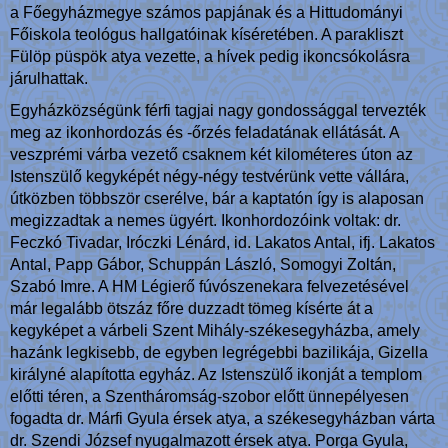
a Főegyházmegye számos papjának és a Hittudományi
Főiskola teológus hallgatóinak kíséretében. A parakliszt
Fülöp püspök atya vezette, a hívek pedig ikoncsókolásra
járulhattak.
Egyházközségünk férfi tagjai nagy gondossággal tervezték
meg az ikonhordozás és -őrzés feladatának ellátását. A
veszprémi várba vezető csaknem két kilométeres úton az
Istenszülő kegyképét négy-négy testvérünk vette vállára,
útközben többször cserélve, bár a kaptatón így is alaposan
megizzadtak a nemes ügyért. Ikonhordozóink voltak: dr.
Feczkó Tivadar, Iróczki Lénárd, id. Lakatos Antal, ifj. Lakatos
Antal, Papp Gábor, Schuppán László, Somogyi Zoltán,
Szabó Imre. A HM Légierő fúvószenekara felvezetésével
már legalább ötszáz főre duzzadt tömeg kísérte át a
kegyképet a várbeli Szent Mihály-székesegyházba, amely
hazánk legkisebb, de egyben legrégebbi bazilikája, Gizella
királyné alapította egyház. Az Istenszülő ikonját a templom
előtti téren, a Szentháromság-szobor előtt ünnepélyesen
fogadta dr. Márfi Gyula érsek atya, a székesegyházban várta
dr. Szendi József nyugalmazott érsek atya. Porga Gyula,