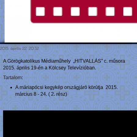
2015. április 22. 20:32
A Görögkatolikus Médiaműhely „HITVALLÁS” c. műsora
2015. április 19-én a Kölcsey Televízióban.
Tartalom:
A máriapócsi kegykép országjáró körútja 2015.
március 8 - 24. ( 2. rész)