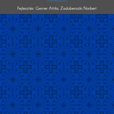
Impresszum
Fejlesztés: Gerner Attila, Zadubenszki Norbert