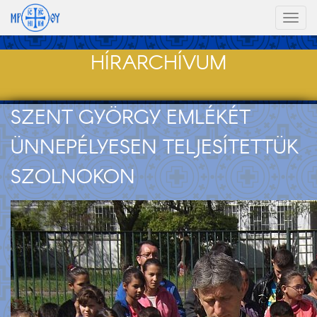
Toggl
naviga
HÍRARCHÍVUM
SZENT GYÖRGY EMLÉKÉT
ÜNNEPÉLYESEN TELJESÍTETTÜK
SZOLNOKON