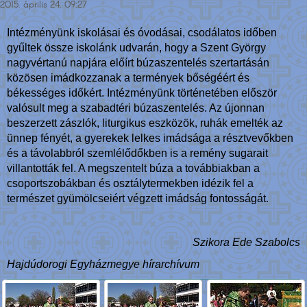
2015. április 24. 09:27
Intézményünk iskolásai és óvodásai, csodálatos időben
gyűltek össze iskolánk udvarán, hogy a Szent György
nagyvértanú napjára előírt búzaszentelés szertartásán
közösen imádkozzanak a termények bőségéért és
békességes időkért. Intézményünk történetében először
valósult meg a szabadtéri búzaszentelés. Az újonnan
beszerzett zászlók, liturgikus eszközök, ruhák emelték az
ünnep fényét, a gyerekek lelkes imádsága a résztvevőkben
és a távolabbról szemlélődőkben is a remény sugarait
villantották fel. A megszentelt búza a továbbiakban a
csoportszobákban és osztálytermekben idézik fel a
természet gyümölcseiért végzett imádság fontosságát.
Szikora Ede Szabolcs
Hajdúdorogi Egyházmegye hírarchívum