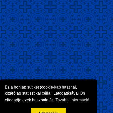
Ez a honlap sütiket (cookie-kat) használ,
kizárólag statisztikai céllal. Látogatásával Ön
elfogadja ezek használatát.
További információ