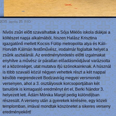
2015. április 25. 11:10
Nívós zsűri előtt szavalhattak a Sója Miklós iskola diákjai a
költészet napja alkalmából, hiszen Halász Krisztina
igazgatónő mellett Kocsis Fülöp metropolita atya és Káli-
Horváth Kálmán festőművész, irodalmár foglaltak helyet a
zsűrik asztalánál. Az eredményhirdetés előtti izgalmakat
enyhítve a művész úr páratlan előadásmódjával varázsolta
el a közönséget, utat mutatva ifjú szónokainknak. A húsznál
is több szavaló közül négyen vehettek részt a két nappal
később megrendezett Bodzavirág megyei versmondó
versenyen, ahol a 3. osztályosok korcsoportjában két
tanulónk is kimagasló eredményt ért el, Berki Nándor 3.
helyezett lett, Ádám Mónika Margit pedig különdíjban
részesült. A verseny után a gyerekek kérésére, egy közeli
templomban, imával mondtak köszönetet a sikeres verseny
eredményekért!