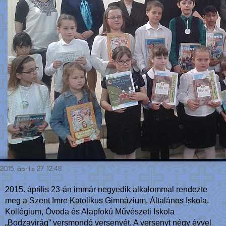
2015. április 27. 12:48
2015. április 23-án immár negyedik alkalommal rendezte
meg a Szent Imre Katolikus Gimnázium, Általános Iskola,
Kollégium, Óvoda és Alapfokú Művészeti Iskola
„Bodzavirág” versmondó versenyét. A versenyt négy évvel