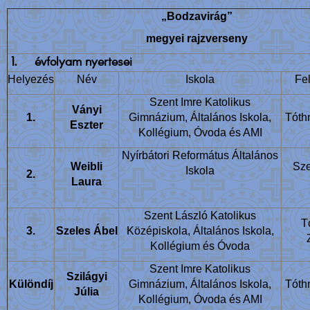
„Bodzavirág”
megyei rajzverseny
1.
évfolyam nyertesei
Helyezés
Név
Iskola
Fel
Szent Imre Katolikus
Ványi
1.
Gimnázium, Általános Iskola,
Tóth
Eszter
Kollégium, Óvoda és AMI
Nyírbátori Református Általános
Weibli
Sze
Iskola
2.
Laura
Szent László Katolikus
T
3.
Szeles Ábel
Középiskola, Általános Iskola,
Kollégium és Óvoda
Szent Imre Katolikus
Szilágyi
Különdíj
Gimnázium, Általános Iskola,
Tóth
Júlia
Kollégium, Óvoda és AMI