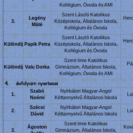
Kollégium, Óvoda és AMI
Szent László Katolikus
Legény
Her
3.
Középiskola, Általános Iskola,
Máté
Kollégium és Óvoda
Szent László Katolikus
Her
Különdíj
Papik Petra
Középiskola, Általános Iskola,
Kollégium és Óvoda
Szent Imre Katolikus
Pá
Különdíj
Valu Dorka
Gimnázium, Általános Iskola,
Kollégium, Óvoda és AMI
4.
évfolyam nyertesei
Szabó
Nyírbátori Magyar-Angol
1.
Lu
Noémi
Kéttannyelvű Általános Iskola
Szécsi
Nyírbátori Magyar-Angol
2.
Lu
Dávid
Kéttannyelvű Általános Iskola
Szent Imre Katolikus
Ágoston
Kov
3.
Gimnázium, Általános Iskola,