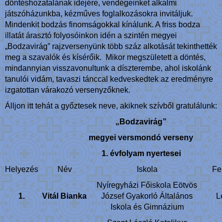
döntéshozatalának idejére, vendégeinket alkalmi
játszóházunkba, kézműves foglalkozásokra invitáljuk.
Mindenkit bodzás finomságokkal kínálunk. A friss bodza
illatát árasztó folyosóinkon idén a szintén megyei
„Bodzavirág” rajzversenyünk több száz alkotását tekinthették
meg a szavalók és kísérőik. Mikor megszületett a döntés,
mindannyian visszavonultunk a díszterembe, ahol iskolánk
tanulói vidám, tavaszi tánccal kedveskedtek az eredményre
izgatottan várakozó versenyzőknek.
Álljon itt tehát a győztesek neve, akiknek szívből gratulálunk:
„Bodzavirág”
megyei versmondó verseny
1. évfolyam nyertesei
Helyezés
Név
Iskola
Fe
Nyíregyházi Főiskola Eötvös
1.
Vitál Bianka
József Gyakorló Általános
L
Iskola és Gimnázium