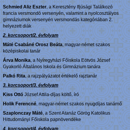
Schmied Aliz Eszter
,
a Keresztény Ifjúsági Találkozó
francia versmondó versenyén, valamint a nyolcosztályos
gimnáziumok versenyén versmondás kategóriában 2.
helyezett diák
2. korcsoport/2. évfolyam
Máté Csabáné Orosz Beáta
,
magyar-német szakos
középiskolai tanár
Árva Monika
, a Nyíregyházi Főiskola Eötvös József
Gyakorló Általános Iskola és Gimnázium tanára
Palkó Rita
, a rajzpályázatot értékelő rajztanár
3. korcsoport/3. évfolyam
Kiss Ottó
József Attila-díjas költő, író
Holik Ferencné
, magyar-német szakos nyugdíjas tanárnő
Szaplonczay Máté
, a Szent Atanáz Görög Katolikus
Hittudományi Főiskola papnövendéke
4. korcsoport/4. évfolyam