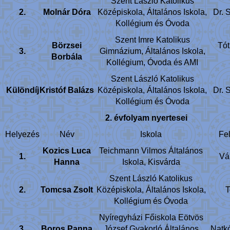
Szent László Katolikus
2.
Molnár Dóra
Középiskola, Általános Iskola,
Dr. 
Kollégium és Óvoda
Szent Imre Katolikus
Börzsei
Tó
3.
Gimnázium, Általános Iskola,
Borbála
Kollégium, Óvoda és AMI
Szent László Katolikus
Különdíj
Kristóf Balázs
Középiskola, Általános Iskola,
Dr. 
Kollégium és Óvoda
2. évfolyam nyertesei
Helyezés
Név
Iskola
Fel
Kozics Luca
Teichmann Vilmos Általános
1.
Vá
Hanna
Iskola, Kisvárda
Szent László Katolikus
2.
Tomcsa Zsolt
Középiskola, Általános Iskola,
T
Kollégium és Óvoda
Nyíregyházi Főiskola Eötvös
3.
Boros Panna
József Gyakorló Általános
Natkó