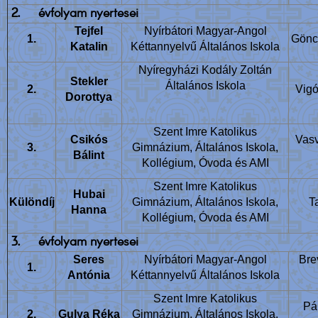
2.
évfolyam nyertesei
Tejfel
Nyírbátori Magyar-Angol
1.
Gönc
Katalin
Kéttannyelvű Általános Iskola
Nyíregyházi Kodály Zoltán
Stekler
Általános Iskola
2.
Vigó
Dorottya
Szent Imre Katolikus
Csikós
Vasv
3.
Gimnázium, Általános Iskola,
Bálint
Kollégium, Óvoda és AMI
Szent Imre Katolikus
Hubai
Különdíj
Gimnázium, Általános Iskola,
T
Hanna
Kollégium, Óvoda és AMI
3.
évfolyam nyertesei
Seres
Nyírbátori Magyar-Angol
Bre
1.
Antónia
Kéttannyelvű Általános Iskola
Szent Imre Katolikus
Pá
2.
Gulya Réka
Gimnázium, Általános Iskola,