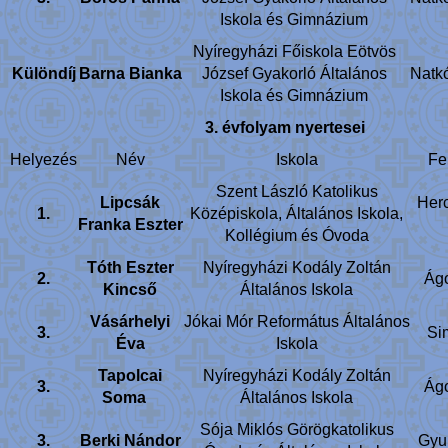
Iskola és Gimnázium
Nyíregyházi Főiskola Eötvös
Különdíj
Barna Bianka
József Gyakorló Általános
Natkó
Iskola és Gimnázium
3. évfolyam nyertesei
Helyezés
Név
Iskola
Fe
Szent László Katolikus
Lipcsák
Her
1.
Középiskola, Általános Iskola,
Franka Eszter
Kollégium és Óvoda
Tóth Eszter
Nyíregyházi Kodály Zoltán
2.
Ágo
Kincső
Általános Iskola
Vásárhelyi
Jókai Mór Református Általános
3.
Si
Éva
Iskola
Tapolcai
Nyíregyházi Kodály Zoltán
3.
Ágo
Soma
Általános Iskola
Sója Miklós Görögkatolikus
3.
Berki Nándor
Gyur