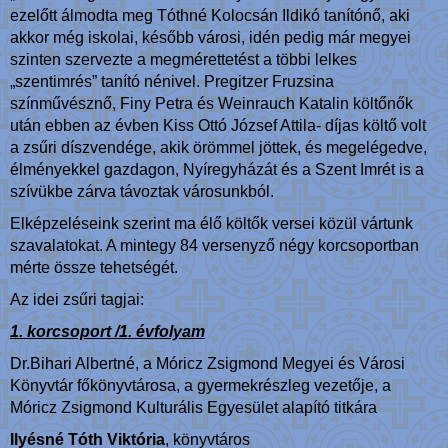
ezelőtt álmodta meg Tóthné Kolocsán Ildikó tanítónő, aki
akkor még iskolai, később városi, idén pedig már megyei
szinten szervezte a megmérettetést a többi lelkes
„szentimrés” tanító nénivel. Pregitzer Fruzsina
színművésznő, Finy Petra és Weinrauch Katalin költőnők
után ebben az évben Kiss Ottó József Attila- díjas költő volt
a zsűri díszvendége, akik örömmel jöttek, és megelégedve,
élményekkel gazdagon, Nyíregyházát és a Szent Imrét is a
szívükbe zárva távoztak városunkból.
Elképzeléseink szerint ma élő költők versei közül vártunk
szavalatokat. A mintegy 84 versenyző négy korcsoportban
mérte össze tehetségét.
Az idei zsűri tagjai:
1. korcsoport /1. évfolyam
Dr.Bihari Albertné, a Móricz Zsigmond Megyei és Városi
Könyvtár főkönyvtárosa, a gyermekrészleg vezetője, a
Móricz Zsigmond Kulturális Egyesület alapító titkára
Ilyésné Tóth Viktória
, könyvtáros