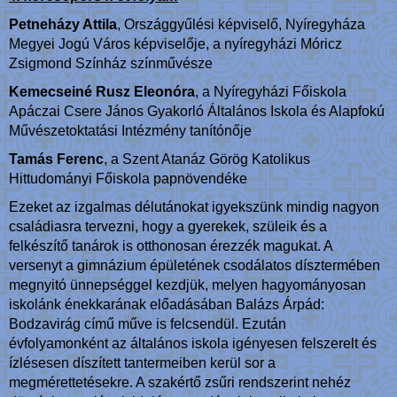
Petneházy Attila
, Országgyűlési képviselő, Nyíregyháza
Megyei Jogú Város képviselője, a nyíregyházi Móricz
Zsigmond Színház színművésze
Kemecseiné Rusz Eleonóra
, a
Nyíregyházi Főiskola
Apáczai Csere János Gyakorló Általános Iskola és Alapfokú
Művészetoktatási Intézmény tanítónője
Tamás Ferenc
, a Szent Atanáz Görög Katolikus
Hittudományi Főiskola papnövendéke
Ezeket az izgalmas délutánokat igyekszünk mindig nagyon
családiasra tervezni, hogy a gyerekek, szüleik és a
felkészítő tanárok is otthonosan érezzék magukat. A
versenyt a gimnázium épületének csodálatos dísztermében
megnyitó ünnepséggel kezdjük, melyen hagyományosan
iskolánk énekkarának előadásában Balázs Árpád:
Bodzavirág című műve is felcsendül. Ezután
évfolyamonként az általános iskola igényesen felszerelt és
ízlésesen díszített tantermeiben kerül sor a
megmérettetésekre. A szakértő zsűri rendszerint nehéz