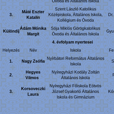
Óvoda és Általános Iskola
Szent László Katolikus
Máté Eszter
3.
Középiskola, Általános Iskola,
Dr.
Katalin
Kollégium és Óvoda
Ádám Mónika
Sója Miklós Görögkatolikus
Különdíj
Gyur
Margit
Óvoda és Általános Iskola
4. évfolyam nyertesei
Helyezés
Név
Iskola
Fe
Nyírbátori Református Általános
1.
Nagy Zsófia
S
Iskola
Hegyes
Nyíregyházi Kodály Zoltán
2.
Vilmos
Általános Iskola
Nyíregyházi Főiskola Eötvös
Korsoveczki
3.
József Gyakorló Általános
Kó
Laura
Iskola és Gimnázium