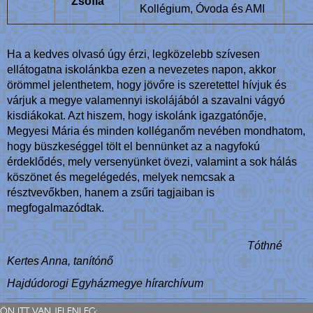
Zsófia
Kollégium, Óvoda és AMI
Ha a kedves olvasó úgy érzi, legközelebb szívesen
ellátogatna iskolánkba ezen a nevezetes napon, akkor
örömmel jelenthetem, hogy jövőre is szeretettel hívjuk és
várjuk a megye valamennyi iskolájából a szavalni vágyó
kisdiákokat. Azt hiszem, hogy iskolánk igazgatónője,
Megyesi Mária és minden kolléganőm nevében mondhatom,
hogy büszkeséggel tölt el bennünket az a nagyfokú
érdeklődés, mely versenyünket övezi, valamint a sok hálás
köszönet és megelégedés, melyek nemcsak a
résztvevőkben, hanem a zsűri tagjaiban is
megfogalmazódtak.
Tóthné
Kertes Anna, tanítónő
Hajdúdorogi Egyházmegye hírarchívum
ÖN ITT VAN JELENLEG: