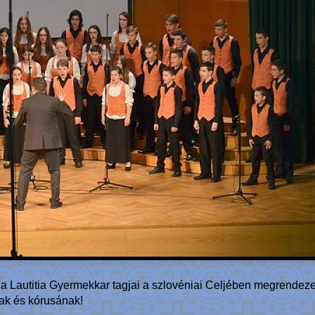
 a Lautitia Gyermekkar tagjai a szlovéniai Celjében megrendez
nak és kórusának!