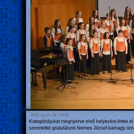
2015. április 28. 09:52
Kategóriájukat megnyerve első helyezést értek el
szeretettel gratulálunk Nemes József karnagy úr