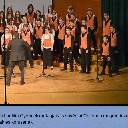
 a Lautitia Gyermekkar tagjai a szlovéniai Celjében megrendez
nak és kórusának!