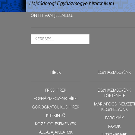
Hajdúdorogi Egyházmegye hírarchívum
ÖN ITT VAN JELENLEG:
HÍREK
EGYHÁZMEGYÉNK
FRISS HÍREK
EGYHÁZMEGYÉNK
TÖRTÉNETE
EGYHÁZMEGYÉNK HÍREI
MÁRIAPÓCS, NEMZETI
GÖRÖGKATOLIKUS HÍREK
KEGYHELYÜNK
KITEKINTŐ
PARÓKIÁK
KÖZELGŐ ESEMÉNYEK
PAPOK
ÁLLÁSAJÁNLATOK