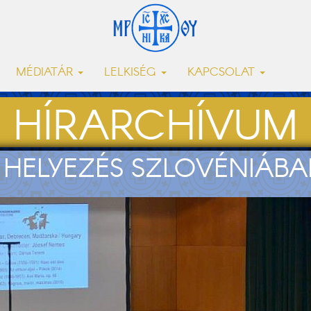
MÉDIATÁR
LELKISÉG
KAPCSOLAT
HÍRARCHÍVUM
 HELYEZÉS SZLOVÉNIÁBA