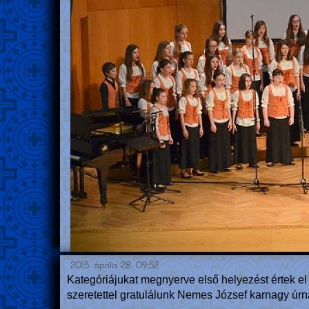
2015. április 28. 09:52
Kategóriájukat megnyerve első helyezést értek el
szeretettel gratulálunk Nemes József karnagy úr