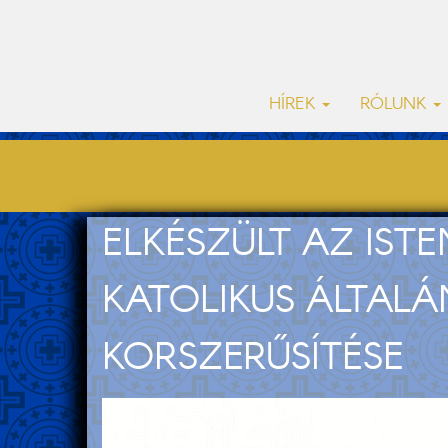
HÍREK
RÓLUNK
ELKÉSZÜLT AZ IS
KATOLIKUS ÁLTALÁ
KORSZERŰSÍTÉSE