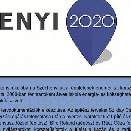
 konstrukcióban a Széchenyi utcai épületének energetikai korsz
l 2008-ban fenntartóként átvett iskola energia- és költséghat
kítása volt.
 tervdokumentációk elkészítése. Az építész terveket Sziklay C
zési eljárás lefolytatása után a nyertes „Karakter 95” Építő és 
nyusz József (építész), Bíró Roland (gépész) és Rácz Géza (elek
nyílászárókat, korszerűsítették a fűtést a kazán és a radi