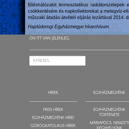
fűtéshálózatot termosztatikus radiátorszelepek 
csökkentésére és napkollektorokat a melegvíz-el
műszaki átadás-átvételi eljárás lezártával 2014.
Hajdúdorogi Egyházmegye hírarchívum
ÖN ITT VAN JELENLEG:
HÍREK
EGYHÁZMEGYÉNK
FRISS HÍREK
EGYHÁZMEGYÉNK
TÖRTÉNETE
EGYHÁZMEGYÉNK HÍREI
MÁRIAPÓCS, NEMZETI
GÖRÖGKATOLIKUS HÍREK
KEGYHELYÜNK