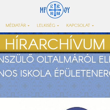
MÉDIATÁR
LELKISÉG
KAPCSOLAT
HÍRARCHÍVUM
TENSZÜLŐ OLTALMÁRÓL 
NOS ISKOLA ÉPÜLETENER