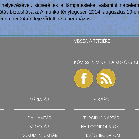
elhelyezésével, kicserélték a lámpatesteket valamint napele
látás biztosítására. A munka ténylegesen 2014. augusztus 19-én
 december 24-én fejeződött be a beruházás.
VISSZA A TETEJÉRE
KÖVESSEN MINKET A KÖZÖSSÉGI 
MÉDIATÁR
LELKISÉG
DALLAMTÁR
LITURGIKUS NAPTÁR
VIDEOTÁR
HETI GONDOLATOK
DOKUMENTUMTÁR
LELKISÉGI IRODALOM