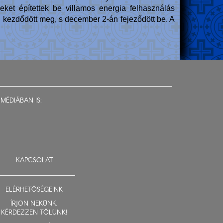
meket építettek be villamos energia felhasználás
 kezdődött meg, s december 2-án fejeződött be. A
MÉDIÁBAN IS:
KAPCSOLAT
ELÉRHETŐSÉGEINK
ÍRJON NEKÜNK,
KÉRDEZZEN TŐLÜNK!