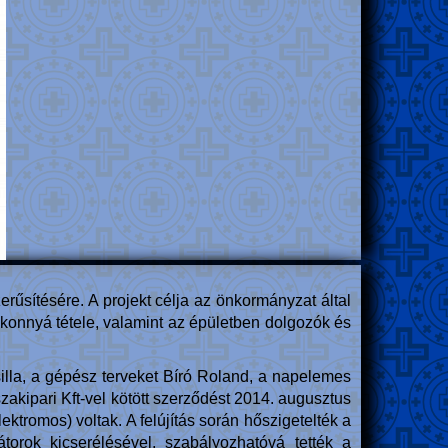
erűsítésére. A projekt célja az önkormányzat által
ékonnyá tétele, valamint az épületben dolgozók és
silla, a gépész terveket Bíró Roland, a napelemes
szakipari Kft-vel kötött szerződést 2014. augusztus
tromos) voltak. A felújítás során hőszigetelték a
átorok kicserélésével, szabályozhatóvá tették a