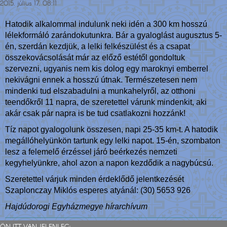
2015. július 17. 08:11
Hatodik alkalommal indulunk neki idén a 300 km hosszú
lélekformáló zarándokutunkra. Bár a gyaloglást augusztus 5-
én, szerdán kezdjük, a lelki felkészülést és a csapat
összekovácsolását már az előző estétől gondoltuk
szervezni, ugyanis nem kis dolog egy maroknyi emberrel
nekivágni ennek a hosszú útnak. Természetesen nem
mindenki tud elszabadulni a munkahelyről, az otthoni
teendőkről 11 napra, de szeretettel várunk mindenkit, aki
akár csak pár napra is be tud csatlakozni hozzánk!
Tíz napot gyalogolunk összesen, napi 25-35 km-t. A hatodik
megállóhelyünkön tartunk egy lelki napot. 15-én, szombaton
lesz a felemelő érzéssel járó beérkezés nemzeti
kegyhelyünkre, ahol azon a napon kezdődik a nagybúcsú.
Szeretettel várjuk minden érdeklődő jelentkezését
Szaplonczay Miklós esperes atyánál: (30) 5653 926
Hajdúdorogi Egyházmegye hírarchívum