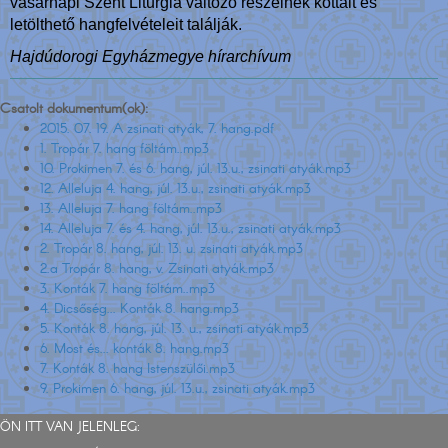
vasárnapi Szent Liturgia változó részeinek kottáit és
letölthető hangfelvételeit találják.
Hajdúdorogi Egyházmegye hírarchívum
Csatolt dokumentum(ok):
2015. 07. 19. A zsinati atyák, 7. hang.pdf
1. Tropár 7. hang föltám..mp3
10. Prokimen 7. és 6. hang, júl. 13.u., zsinati atyák.mp3
12. Alleluja 4. hang, júl. 13.u., zsinati atyák.mp3
13. Alleluja 7. hang föltám..mp3
14. Alleluja 7. és 4. hang, júl. 13.u., zsinati atyák.mp3
2. Tropár 8. hang, júl. 13. u. zsinati atyák.mp3
2.a Tropár 8. hang, v. Zsinati atyák.mp3
3. Konták 7. hang föltám..mp3
4. Dicsőség... Konták 8. hang.mp3
5. Konták 8. hang, júl. 13. u., zsinati atyák.mp3
6. Most és... konták 8. hang.mp3
7. Konták 8. hang Istenszülői.mp3
9. Prokimen 6. hang, júl. 13.u., zsinati atyák.mp3
ÖN ITT VAN JELENLEG: