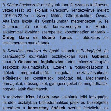
A
Kántor-énekvezető
osztályunk tanulói számos fellépésen
vettek részt, az iskolánk karácsonyi rendezvénye mellett
2015.05.22-én a Szent Miklós Görögkatolikus Óvoda,
Általános Iskola és Gimnáziumban megrendezett „A Te
Oltalmad alá sietünk” kórusversenyen is. Minden
alkalommal kiválóan szerepeltek, köszönhetően tanáraik -
Ördög Mária és Bubnó Tamás
– áldozatos és
lelkiismeretes munkájának.
A
Szociális gondozó és ápoló
valamit a
Pedagógiai- és
családsegítő munkatárs
osztályokban
Kiss Gabriella
tanárnő
Önismereti foglalkozást
tartott művészetterápiás
eszközök alkalmazásával. Ezeken a foglalkozásokon a
diákok megmutathatták magukat osztálytársaiknak,
előítéletek és konfliktusok oldódtak fel. Megismerték
önmagukat, erősségeiket, gyengeségeiket és megtudhatták,
hogyan látják őket mások.
A tanévben
Kiss László atya
, iskolánk lelki igazgatója,
minden osztályban bibliodramatikus játék és beszélgetés
keretében a
keresztény értékek
szerinti életvitelre, az