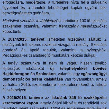
elfogadásra, megértésre, a türelemre hívta fel a diákjaink
figyelmét és a tanulók lehetőséget kaptak egyéni lelki
beszélgetésre és gyónásra.
Minősített szociális továbbképzés
t tartottunk 100 fő szociális
szakember számára, valamint
Keresztény nevelőszülő
ket
képeztünk.
A
2014/2015. tanévet
ismételten
vizsgával zártuk:
2
osztályunk tett sikeres szakmai vizsgát, a rozsályi Szociális
gondozó és ápoló tanulók, valamint, a nyíregyházi
Pedagógiai-és családsegítő munkatárs képzés diákjai.
A tanév számunkra itt nem ér véget, hiszen tovább
fejlesztjük iskolánkat
új telephelyekkel bővítve
Hajdúdorogon és Szolnokon
, valamint egy
egészségügyi
demonstrációs terem kialakítása
van folyamatban, amely
várhatóan 2015. szeptemberre felszerelésre kerül az iskola
új székhelyén.
A 2015/2016. tanévre
az
iskolánk 846 fő szakképzési
keretszámot kapott
, amely óriási kihívást és rendkívül sok
feladatot jelent számunkra.
Hittel és reménnyel telve állunk