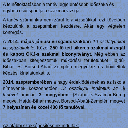
A felnőttoktatásban a tanév legjelentősebb időszaka és
egyben csúcspontja a szakmai vizsga.
A tanév számunkra nem zárul le a vizsgákkal, ezt követően
készülünk a szeptemberi kezdésre. Akár egy végtelen
körforgás.
A
2014. május-júniusi vizsgaidőszakban
10 osztályunkat
vizsgáztattuk le.
Közel
250 fő tett sikeres szakmai vizsgát
és kapott OKJ-s szakmai bizonyítványt
. Még ebben az
időszakban kiterjesztettük működési területünket Hajdú-
Bihar és Borsod-Abaúj-Zemplén megyékre és bővítettük
képzési kínálatunkat is.
2014. szeptemberében
a nagy érdeklődésnek és az iskola
hírnevének köszönhetően
13 osztállyal indítottuk az új
tanévet
immár
3 megyében
(Szabolcs-Szatmár-Bereg
megye, Hajdú-Bihar megye, Borsod-Abaúj-Zemplén megye)
7 helyszínen és közel 400 fő tanulóval.
Az alábbi szakképesítéseink indultak: