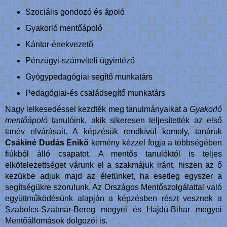
Szociális gondozó és ápoló
Gyakorló mentőápoló
Kántor-énekvezető
Pénzügyi-számviteli ügyintéző
Gyógypedagógiai segítő munkatárs
Pedagógiai-és családsegítő munkatárs
Nagy lelkesedéssel kezdték meg tanulmányaikat a
Gyakorló
mentőápoló
tanulóink, akik sikeresen teljesítették az első
tanév elvárásait. A képzésük rendkívül komoly, tanáruk
Csákiné Dudás Enikő
kemény kézzel fogja a többségében
fiúkból álló csapatot. A mentős tanulóktól is teljes
elkötelezettséget várunk el a szakmájuk iránt, hiszen az ő
kezükbe adjuk majd az életünket, ha esetleg egyszer a
segítségükre szorulunk. Az Országos Mentőszolgálattal való
együttműködésünk alapján a képzésben részt vesznek a
Szabolcs-Szatmár-Bereg megyei és Hajdú-Bihar megyei
Mentőállomások dolgozói is.