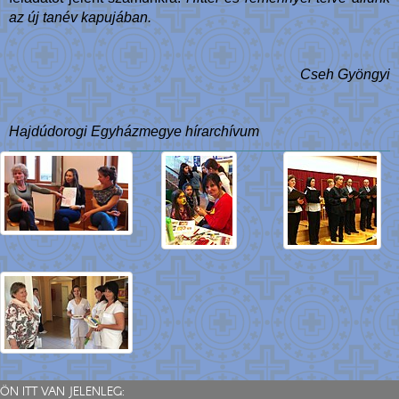
az új tanév kapujában.
Cseh Gyöngyi
Hajdúdorogi Egyházmegye hírarchívum
ÖN ITT VAN JELENLEG: