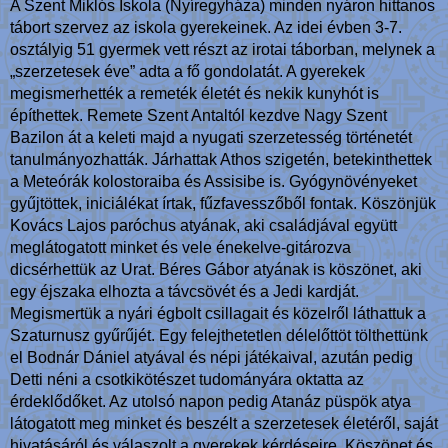
A Szent Miklós Iskola (Nyíregyháza) minden nyáron hittanos
tábort szervez az iskola gyerekeinek. Az idei évben 3-7.
osztályig 51 gyermek vett részt az irotai táborban, melynek a
„szerzetesek éve” adta a fő gondolatát. A gyerekek
megismerhették a remeték életét és nekik kunyhót is
építhettek. Remete Szent Antaltól kezdve Nagy Szent
Bazilon át a keleti majd a nyugati szerzetesség történetét
tanulmányozhatták. Járhattak Athos szigetén, betekinthettek
a Meteórák kolostoraiba és Assisibe is. Gyógynövényeket
gyűjtöttek, iniciálékat írtak, fűzfavesszőből fontak. Köszönjük
Kovács Lajos paróchus atyának, aki családjával együtt
meglátogatott minket és vele énekelve-gitározva
dicsérhettük az Urat. Béres Gábor atyának is köszönet, aki
egy éjszaka elhozta a távcsövét és a Jedi kardját.
Megismertük a nyári égbolt csillagait és közelről láthattuk a
Szaturnusz gyűrűjét. Egy felejthetetlen délelőttöt tölthettünk
el Bodnár Dániel atyával és népi játékaival, azután pedig
Detti néni a csotkikötészet tudományára oktatta az
érdeklődőket. Az utolsó napon pedig Atanáz püspök atya
látogatott meg minket és beszélt a szerzetesek életéről, saját
hivatásáról és válaszolt a gyerekek kérdéseire. Köszönet és