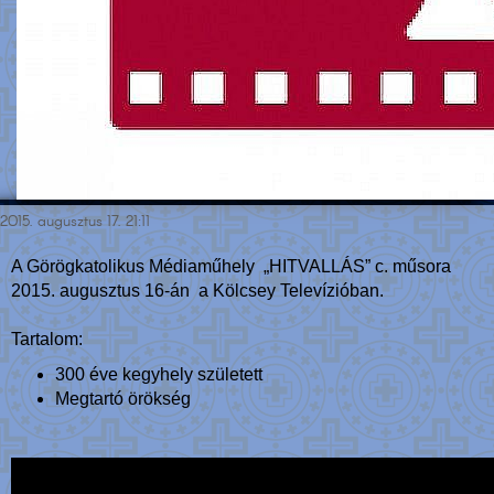
2015. augusztus 17. 21:11
A Görögkatolikus Médiaműhely „HITVALLÁS” c. műsora
2015. augusztus 16-án a Kölcsey Televízióban.
Tartalom:
300 éve kegyhely született
Megtartó örökség