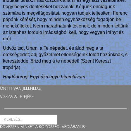
indultak útnak. Imádkozzunk állami és egyházi vezetőinkért,
hogy helyes döntéseket hozzanak. Kérjünk önmagunk
számára is megvilágosítást, hogyan tudjuk teljesíteni Ferenc
pápánk kérését, hogy minden egyházközség fogadjon be
menekülteket. Nem maradhatunk tétlenek, de minden tettünk
az Istenhez forduló imádságból kell, hogy vegyen irányt és
erőt.
Üdvözítsd, Uram, a Te népedet, és áldd meg a te
örökségedet; adj győzelmet ellenségeink fölött hazánknak, s
kereszteddel őrizd meg a te népedet! (Szent Kereszt
tropárja)
Hajdúdorogi Egyházmegye hírarchívum
ÖN ITT VAN JELENLEG:
VISSZA A TETEJÉRE
KÖVESSEN MINKET A KÖZÖSSÉGI MÉDIÁBAN IS: