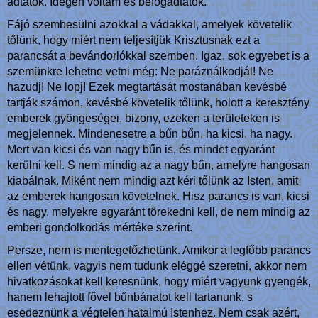
adtatok. Idegen voltam és befogadtatok.
Fájó szembesülni azokkal a vádakkal, amelyek követelik
tőlünk, hogy miért nem teljesítjük Krisztusnak ezt a
parancsát a bevándorlókkal szemben. Igaz, sok egyebet is a
szemünkre lehetne vetni még: Ne paráználkodjál! Ne
hazudj! Ne lopj! Ezek megtartását mostanában kevésbé
tartják számon, kevésbé követelik tőlünk, holott a keresztény
emberek gyöngeségei, bizony, ezeken a területeken is
megjelennek. Mindenesetre a bűn bűn, ha kicsi, ha nagy.
Mert van kicsi és van nagy bűn is, és mindet egyaránt
kerülni kell. S nem mindig az a nagy bűn, amelyre hangosan
kiabálnak. Miként nem mindig azt kéri tőlünk az Isten, amit
az emberek hangosan követelnek. Hisz parancs is van, kicsi
és nagy, melyekre egyaránt törekedni kell, de nem mindig az
emberi gondolkodás mértéke szerint.
Persze, nem is mentegetőzhetünk. Amikor a legfőbb parancs
ellen vétünk, vagyis nem tudunk eléggé szeretni, akkor nem
hivatkozásokat kell keresnünk, hogy miért vagyunk gyengék,
hanem lehajtott fővel bűnbánatot kell tartanunk, s
esedeznünk a végtelen hatalmú Istenhez. Nem csak azért,