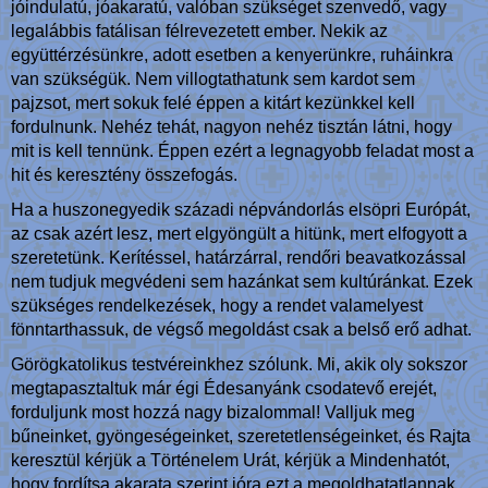
jóindulatú, jóakaratú, valóban szükséget szenvedő, vagy
legalábbis fatálisan félrevezetett ember. Nekik az
együttérzésünkre, adott esetben a kenyerünkre, ruháinkra
van szükségük. Nem villogtathatunk sem kardot sem
pajzsot, mert sokuk felé éppen a kitárt kezünkkel kell
fordulnunk. Nehéz tehát, nagyon nehéz tisztán látni, hogy
mit is kell tennünk. Éppen ezért a legnagyobb feladat most a
hit és keresztény összefogás.
Ha a huszonegyedik századi népvándorlás elsöpri Európát,
az csak azért lesz, mert elgyöngült a hitünk, mert elfogyott a
szeretetünk. Kerítéssel, határzárral, rendőri beavatkozással
nem tudjuk megvédeni sem hazánkat sem kultúránkat. Ezek
szükséges rendelkezések, hogy a rendet valamelyest
fönntarthassuk, de végső megoldást csak a belső erő adhat.
Görögkatolikus testvéreinkhez szólunk. Mi, akik oly sokszor
megtapasztaltuk már égi Édesanyánk csodatevő erejét,
forduljunk most hozzá nagy bizalommal! Valljuk meg
bűneinket, gyöngeségeinket, szeretetlenségeinket, és Rajta
keresztül kérjük a Történelem Urát, kérjük a Mindenhatót,
hogy fordítsa akarata szerint jóra ezt a megoldhatatlannak