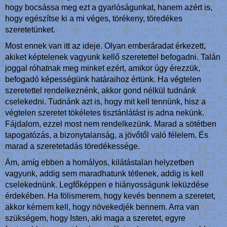
hogy bocsássa meg ezt a gyarlóságunkat, hanem azért is,
hogy egészítse ki a mi véges, törékeny, töredékes
szeretetünket.
Most ennek van itt az ideje. Olyan emberáradat érkezett,
akiket képtelenek vagyunk kellő szeretettel befogadni. Talán
joggal róhatnak meg minket ezért, amikor úgy érezzük,
befogadó képességünk határaihoz értünk. Ha végtelen
szeretettel rendelkeznénk, akkor gond nélkül tudnánk
cselekedni. Tudnánk azt is, hogy mit kell tennünk, hisz a
végtelen szeretet tökéletes tisztánlátást is adna nekünk.
Fájdalom, ezzel most nem rendelkezünk. Marad a sötétben
tapogatózás, a bizonytalanság, a jövőtől való félelem. És
marad a szeretetadás töredékessége.
Ám, amíg ebben a homályos, kilátástalan helyzetben
vagyunk, addig sem maradhatunk tétlenek, addig is kell
cselekednünk. Legfőképpen e hiányosságunk leküzdése
érdekében. Ha fölismerem, hogy kevés bennem a szeretet,
akkor kérnem kell, hogy növekedjék bennem. Arra van
szükségem, hogy Isten, aki maga a szeretet, egyre