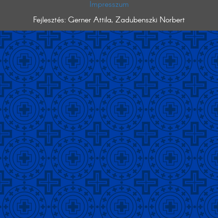
Impresszum
Fejlesztés: Gerner Attila, Zadubenszki Norbert