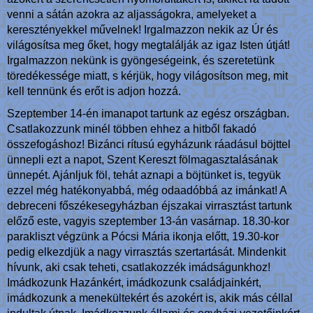
venni a sátán azokra az aljasságokra, amelyeket a
keresztényekkel művelnek! Irgalmazzon nekik az Úr és
világosítsa meg őket, hogy megtalálják az igaz Isten útját!
Irgalmazzon nekünk is gyöngeségeink, és szeretetünk
töredékessége miatt, s kérjük, hogy világosítson meg, mit
kell tennünk és erőt is adjon hozzá.
Szeptember 14-én imanapot tartunk az egész országban.
Csatlakozzunk minél többen ehhez a hitből fakadó
összefogáshoz! Bizánci rítusú egyházunk ráadásul böjttel
ünnepli ezt a napot, Szent Kereszt fölmagasztalásának
ünnepét. Ajánljuk föl, tehát aznapi a böjtünket is, tegyük
ezzel még hatékonyabbá, még odaadóbbá az imánkat! A
debreceni főszékesegyházban éjszakai virrasztást tartunk
előző este, vagyis szeptember 13-án vasárnap. 18.30-kor
parakliszt végzünk a Pócsi Mária ikonja előtt, 19.30-kor
pedig elkezdjük a nagy virrasztás szertartását. Mindenkit
hívunk, aki csak teheti, csatlakozzék imádságunkhoz!
Imádkozunk Hazánkért, imádkozunk családjainkért,
imádkozunk a menekültekért és azokért is, akik más céllal