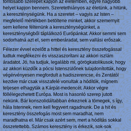
fontosabb szerepet kapjon az életemben, egyre nagyobb
helyet kapjon bennem. Szeretethiányos az életünk, a hitünk,
a kereszténységünk. Ha a szeretet – vagyis az Isten –
megfelelő mértékben betöltene minket, akkor szemernyit
sem kellene féltenünk a kereszténységünket, a
kereszténységből táplálkozó Európánkat. Akkor semmi sem
sodorhatná azt el, sem emberáradat, sem vallási erőszak.
Félezer évvel ezelőtt a hittel és keresztény összefogással
tudtuk megfékezni és visszaszorítani az akkori iszlám
áradatot. Jó, ha tudjuk, legalább mi, görögkatolikusok, hogy
az akkori küzdők a pócsi Istenszülőnek tulajdonították, hogy
végérvényesen megfordult a hadiszerencse, és Zentától
kezdve már csak visszafelé vonultak a hódítók, mígnem
teljesen elhagyták a Kárpát-medencét. Akkor végre
föllélegezhetett Európa. Most is hasonló szerep jutott
nekünk. Bár konszolidáltabban érkeznek a tömegek, s így,
hála Istennek, nem kell fegyvert ragadnunk. De a hit és
keresztény összefogás most sem maradhat, nem
maradhatna el. Már csak azért sem, mert a hódítás sokkal
összetettebb. Számos keresztény is érkezik, sok-sok