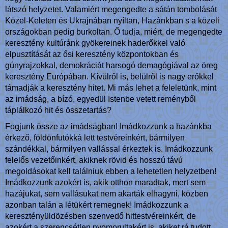
látszó helyzetet. Valamiért megengedte a sátán tombolását
Közel-Keleten és Ukrajnában nyíltan, Hazánkban s a közeli
országokban pedig burkoltan. Ő tudja, miért, de megengedte
keresztény kultúránk gyökereinek haderőkkel való
elpusztítását az ősi keresztény központokban és
gúnyrajzokkal, demokráciát harsogó demagógiával az öreg
keresztény Európában. Kívülről is, belülről is nagy erőkkel
támadják a keresztény hitet. Mi más lehet a feleletünk, mint
az imádság, a bízó, egyedül Istenbe vetett reményből
táplálkozó hit és összetartás?
Fogjunk össze az imádságban! Imádkozzunk a hazánkba
érkező, földönfutókká lett testvéreinkért, bármilyen
szándékkal, bármilyen vallással érkeztek is. Imádkozzunk
felelős vezetőinkért, akiknek rövid és hosszú távú
megoldásokat kell találniuk ebben a lehetetlen helyzetben!
Imádkozzunk azokért is, akik otthon maradtak, mert sem
hazájukat, sem vallásukat nem akarták elhagyni, közben
azonban talán a létükért remegnek! Imádkozzunk a
keresztényüldözésben szenvedő hittestvéreinkért, de
azokért a szerencsétlen nyomorultakért is, akiket rá tudott