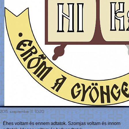
2015. szeptember 11. 10:20
Éhes voltam és ennem adtatok. Szomjas voltam és innom