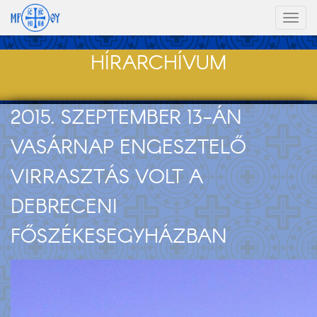
Toggl
naviga
HÍRARCHÍVUM
2015. SZEPTEMBER 13-ÁN
VASÁRNAP ENGESZTELŐ
VIRRASZTÁS VOLT A
DEBRECENI
FŐSZÉKESEGYHÁZBAN