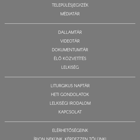
TELEPÜLÉSJEGYZÉK
MÉDIATÁR
DALLAMTÁR
VIDEOTÁR
DOKUMENTUMTÁR
ÉLŐ KÖZVETÍTÉS
LELKISÉG
LITURGIKUS NAPTÁR
HETI GONDOLATOK
LELKISÉGI IRODALOM
KAPCSOLAT
ELÉRHETŐSÉGEINK
ÍRJON NEKÜNK, KÉRDEZZEN TŐLÜNK!