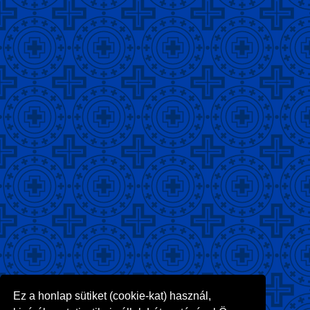
Ez a honlap sütiket (cookie-kat) használ,