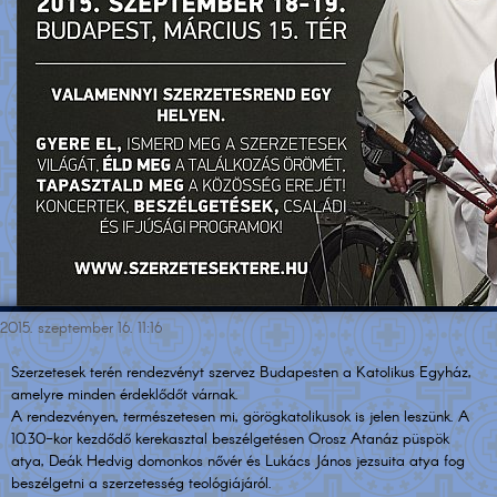
2015. szeptember 16. 11:16
Szerzetesek terén rendezvényt szervez Budapesten a Katolikus Egyház,
amelyre minden érdeklődőt várnak.
A rendezvényen, természetesen mi, görögkatolikusok is jelen leszünk. A
10.30-kor kezdődő kerekasztal beszélgetésen Orosz Atanáz püspök
atya, Deák Hedvig domonkos nővér és Lukács János jezsuita atya fog
beszélgetni a szerzetesség teológiájáról.