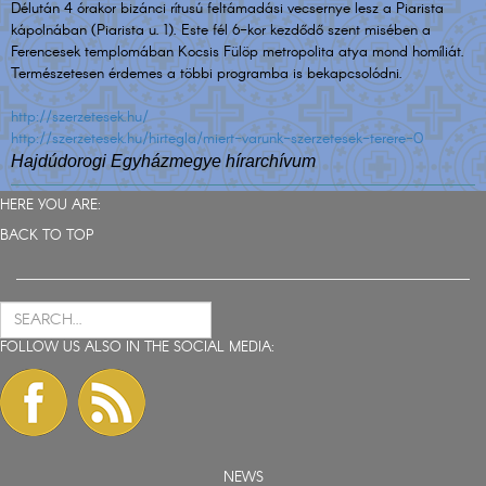
Délután 4 órakor bizánci rítusú feltámadási vecsernye lesz a Piarista
kápolnában (Piarista u. 1). Este fél 6-kor kezdődő szent misében a
Ferencesek templomában Kocsis Fülöp metropolita atya mond homíliát.
Természetesen érdemes a többi programba is bekapcsolódni.
http://szerzetesek.hu/
http://szerzetesek.hu/hirtegla/miert-varunk-szerzetesek-terere-0
Hajdúdorogi Egyházmegye hírarchívum
HERE YOU ARE:
BACK TO TOP
FOLLOW US ALSO IN THE SOCIAL MEDIA:
NEWS