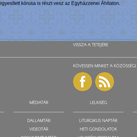
egyesített kórusa is részt vesz az Egyházzenei Áhítaton.
VISSZA A TETEJÉRE
KÖVESSEN MINKET A KÖZÖSSÉGI 
MÉDIATÁR
LELKISÉG
DALLAMTÁR
LITURGIKUS NAPTÁR
VIDEOTÁR
HETI GONDOLATOK