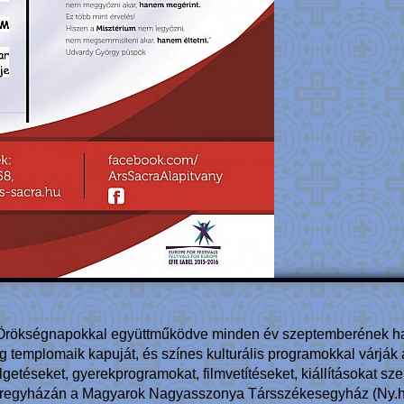
ai Örökségnapokkal együttműködve minden év szeptemberének h
g templomaik kapuját, és színes kulturális programokkal várjá
élgetéseket, gyerekprogramokat, filmvetítéseket, kiállításokat 
íregyházán a Magyarok Nagyasszonya Társszékesegyház (Ny.h. 