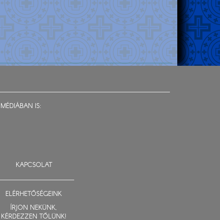
MÉDIÁBAN IS:
KAPCSOLAT
ELÉRHETŐSÉGEINK
ÍRJON NEKÜNK,
KÉRDEZZEN TŐLÜNK!