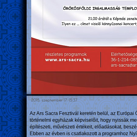
2015. szeptember 17. 15:37
Az Ars Sacra Fesztivál keretén belül, az Európ
történelmi egyházak képviselőit, hogy nyissák me
építészeti, művészeti értékeit, előadásokat, besz
Ebben az évben is csatlakozott a programhoz Ny