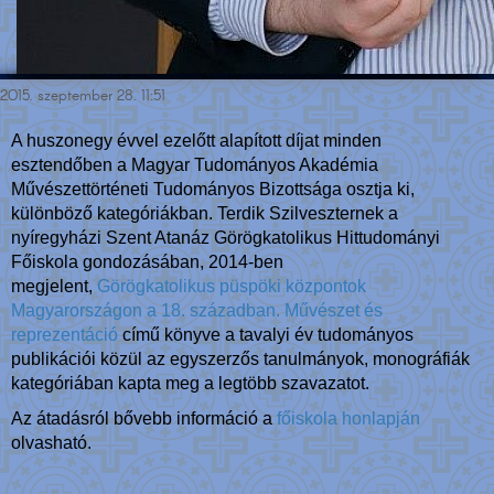
2015. szeptember 28. 11:51
A huszonegy évvel ezelőtt alapított díjat minden
esztendőben a Magyar Tudományos Akadémia
Művészettörténeti Tudományos Bizottsága osztja ki,
különböző kategóriákban. Terdik Szilveszternek a
nyíregyházi Szent Atanáz Görögkatolikus Hittudományi
Főiskola gondozásában, 2014-ben
megjelent,
Görögkatolikus püspöki központok
Magyarországon a 18. században. Művészet és
reprezentáció
című könyve a tavalyi év tudományos
publikációi közül az egyszerzős tanulmányok, monográfiák
kategóriában kapta meg a legtöbb szavazatot.
Az átadásról bővebb információ a
főiskola honlapján
olvasható.