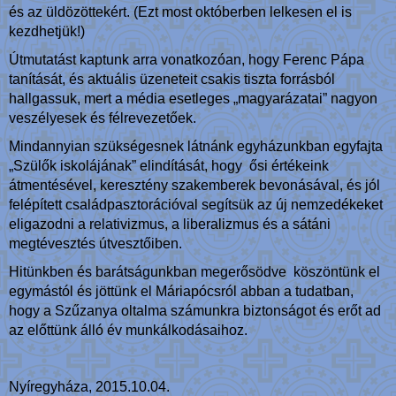
és az üldözöttekért. (Ezt most októberben lelkesen el is
kezdhetjük!)
Útmutatást kaptunk arra vonatkozóan, hogy Ferenc Pápa
tanítását, és aktuális üzeneteit csakis tiszta forrásból
hallgassuk, mert a média esetleges „magyarázatai” nagyon
veszélyesek és félrevezetőek.
Mindannyian szükségesnek látnánk egyházunkban egyfajta
„Szülők iskolájának” elindítását, hogy ősi értékeink
átmentésével, keresztény szakemberek bevonásával, és jól
felépített családpasztorációval segítsük az új nemzedékeket
eligazodni a relativizmus, a liberalizmus és a sátáni
megtévesztés útvesztőiben.
Hitünkben és barátságunkban megerősödve köszöntünk el
egymástól és jöttünk el Máriapócsról abban a tudatban,
hogy a Szűzanya oltalma számunkra biztonságot és erőt ad
az előttünk álló év munkálkodásaihoz.
Nyíregyháza, 2015.10.04.