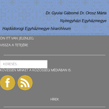
Dr. Gyulai Gáborné Dr. Orosz Márta
Nyíregyházi Egyházmegye
Hajdúdorogi Egyházmegye hírarchívum
ÖN ITT VAN JELENLEG:
VISSZA A TETEJÉRE
KÖVESSEN MINKET A KÖZÖSSÉGI MÉDIÁBAN IS:
HÍREK