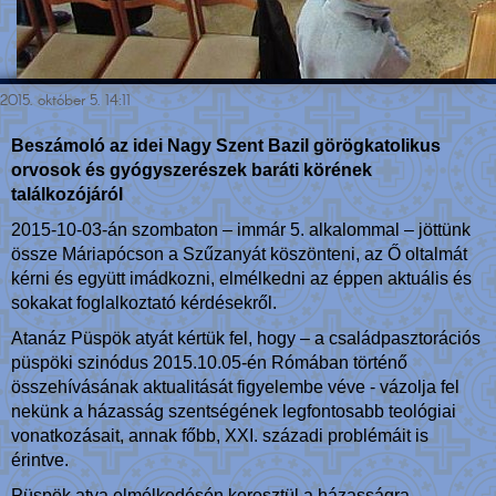
2015. október 5. 14:11
Beszámoló az idei Nagy Szent Bazil görögkatolikus
orvosok és gyógyszerészek baráti körének
találkozójáról
2015-10-03-án szombaton – immár 5. alkalommal – jöttünk
össze Máriapócson a Szűzanyát köszönteni, az Ő oltalmát
kérni és együtt imádkozni, elmélkedni az éppen aktuális és
sokakat foglalkoztató kérdésekről.
Atanáz Püspök atyát kértük fel, hogy – a családpasztorációs
püspöki szinódus 2015.10.05-én Rómában történő
összehívásának aktualitását figyelembe véve - vázolja fel
nekünk a házasság szentségének legfontosabb teológiai
vonatkozásait, annak főbb, XXI. századi problémáit is
érintve.
Püspök atya elmélkedésén keresztül a házasságra