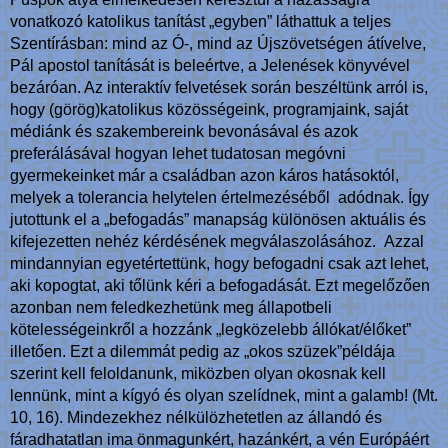
vonatkozó katolikus tanítást „egyben” láthattuk a teljes
Szentírásban: mind az Ó-, mind az Újszövetségen átívelve,
Pál apostol tanítását is beleértve, a Jelenések könyvével
bezáróan. Az interaktív felvetések során beszéltünk arról is,
hogy (görög)katolikus közösségeink, programjaink, saját
médiánk és szakembereink bevonásával és azok
preferálásával hogyan lehet tudatosan megóvni
gyermekeinket már a családban azon káros hatásoktól,
melyek a tolerancia helytelen értelmezéséből adódnak. Így
jutottunk el a „befogadás” manapság különösen aktuális és
kifejezetten nehéz kérdésének megválaszolásához. Azzal
mindannyian egyetértettünk, hogy befogadni csak azt lehet,
aki kopogtat, aki tőlünk kéri a befogadását. Ezt megelőzően
azonban nem feledkezhetünk meg állapotbeli
kötelességeinkről a hozzánk „legközelebb állókat/élőket”
illetően. Ezt a dilemmát pedig az „okos szüzek”példája
szerint kell feloldanunk, miközben olyan okosnak kell
lennünk, mint a kígyó és olyan szelídnek, mint a galamb! (Mt.
10, 16). Mindezekhez nélkülözhetetlen az állandó és
fáradhatatlan ima önmagunkért, hazánkért, a vén Európáért