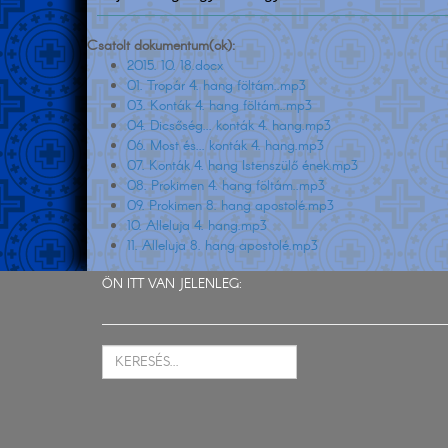
Csatolt dokumentum(ok):
2015. 10. 18.docx
01. Tropár 4. hang föltám..mp3
03. Konták 4. hang föltám..mp3
04. Dicsőség... konták 4. hang.mp3
06. Most és... konták 4. hang.mp3
07. Konták 4. hang Istenszülő ének.mp3
08. Prokimen 4. hang föltám..mp3
09. Prokimen 8. hang apostolé.mp3
10. Alleluja 4. hang.mp3
11. Alleluja 8. hang apostolé.mp3
ÖN ITT VAN JELENLEG: