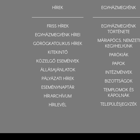
HÍREK
EGYHÁZMEGYÉNK
FRISS HÍREK
EGYHÁZMEGYÉNK
TÖRTÉNETE
EGYHÁZMEGYÉNK HÍREI
MÁRIAPÓCS, NEMZETI
GÖRÖGKATOLIKUS HÍREK
KEGYHELYÜNK
KITEKINTŐ
PARÓKIÁK
KÖZELGŐ ESEMÉNYEK
PAPOK
ÁLLÁSAJÁNLATOK
INTÉZMÉNYEK
PÁLYÁZATI HÍREK
BIZOTTSÁGOK
ESEMÉNYNAPTÁR
TEMPLOMOK ÉS
KÁPOLNÁK
HÍRARCHÍVUM
TELEPÜLÉSJEGYZÉK
HÍRLEVÉL