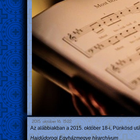
2015. október 16. 15:22
Az alábbiakban a 2015. október 18-i, Pünkösd utáni
Hajdúdorogi Egyházmegye hírarchívum