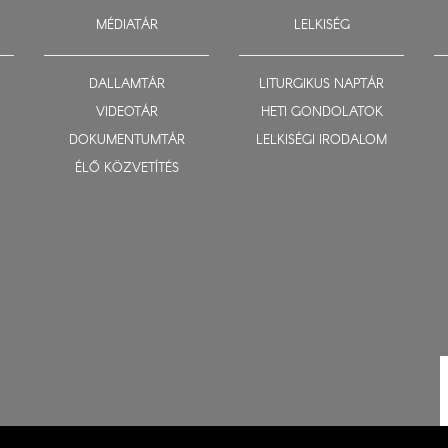
MÉDIATÁR
LELKISÉG
DALLAMTÁR
LITURGIKUS NAPTÁR
VIDEOTÁR
HETI GONDOLATOK
DOKUMENTUMTÁR
LELKISÉGI IRODALOM
ÉLŐ KÖZVETÍTÉS