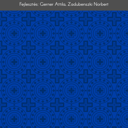
Fejlesztés: Gerner Attila, Zadubenszki Norbert