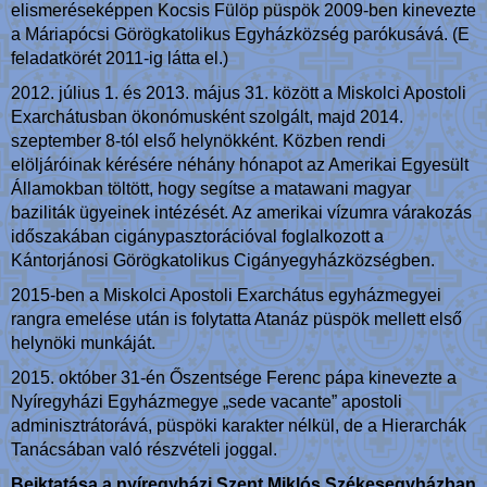
elismeréseképpen Kocsis Fülöp püspök 2009-ben kinevezte
a Máriapócsi Görögkatolikus Egyházközség parókusává. (E
feladatkörét 2011-ig látta el.)
2012. július 1. és 2013. május 31. között a Miskolci Apostoli
Exarchátusban ökonómusként szolgált, majd 2014.
szeptember 8-tól első helynökként. Közben rendi
elöljáróinak kérésére néhány hónapot az Amerikai Egyesült
Államokban töltött, hogy segítse a matawani magyar
baziliták ügyeinek intézését. Az amerikai vízumra várakozás
időszakában cigánypasztorációval foglalkozott a
Kántorjánosi Görögkatolikus Cigányegyházközségben.
2015-ben a Miskolci Apostoli Exarchátus egyházmegyei
rangra emelése után is folytatta Atanáz püspök mellett első
helynöki munkáját.
2015. október 31-én Őszentsége Ferenc pápa kinevezte a
Nyíregyházi Egyházmegye „sede vacante” apostoli
adminisztrátorává, püspöki karakter nélkül, de a Hierarchák
Tanácsában való részvételi joggal.
Beiktatása a nyíregyházi Szent Miklós Székesegyházban