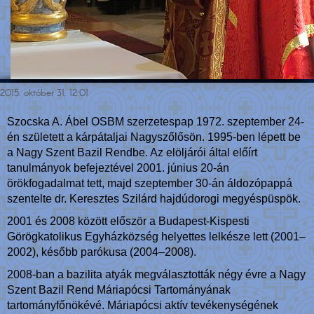
2015. október 31. 12:01
Szocska A. Ábel OSBM szerzetespap 1972. szeptember 24-
én született a kárpátaljai Nagyszőlősön. 1995-ben lépett be
a Nagy Szent Bazil Rendbe. Az elöljárói által előírt
tanulmányok befejeztével 2001. június 20-án
örökfogadalmat tett, majd szeptember 30-án áldozópappá
szentelte dr. Keresztes Szilárd hajdúdorogi megyéspüspök.
2001 és 2008 között először a Budapest-Kispesti
Görögkatolikus Egyházközség helyettes lelkésze lett (2001–
2002), később parókusa (2004–2008).
2008-ban a bazilita atyák megválasztották négy évre a Nagy
Szent Bazil Rend Máriapócsi Tartományának
tartományfőnökévé. Máriapócsi aktív tevékenységének