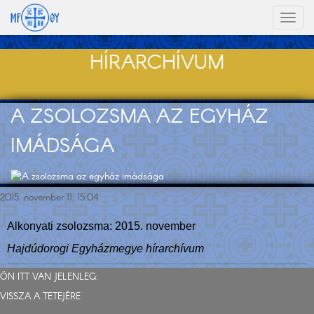
Toggl
naviga
HÍRARCHÍVUM
A ZSOLOZSMA AZ EGYHÁZ
IMÁDSÁGA
2015. november 11. 15:04
Alkonyati zsolozsma: 2015. november
Hajdúdorogi Egyházmegye hírarchívum
ÖN ITT VAN JELENLEG:
VISSZA A TETEJÉRE