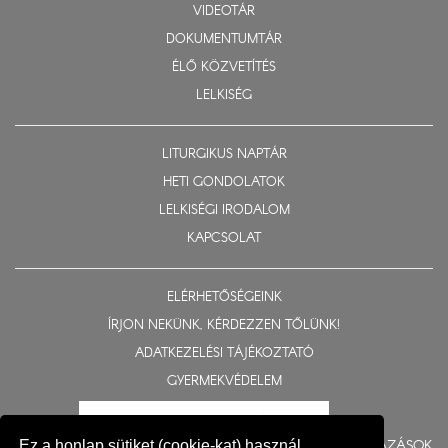
VIDEOTÁR
DOKUMENTUMTÁR
ÉLŐ KÖZVETÍTÉS
LELKISÉG
LITURGIKUS NAPTÁR
HETI GONDOLATOK
LELKISÉGI IRODALOM
KAPCSOLAT
ELÉRHETŐSÉGEINK
ÍRJON NEKÜNK, KÉRDEZZEN TŐLÜNK!
ADATKEZELÉSI TÁJÉKOZTATÓ
GYERMEKVÉDELEM
BERUHÁZÁSOK
Ez a honlap sütiket (cookie-kat) használ,