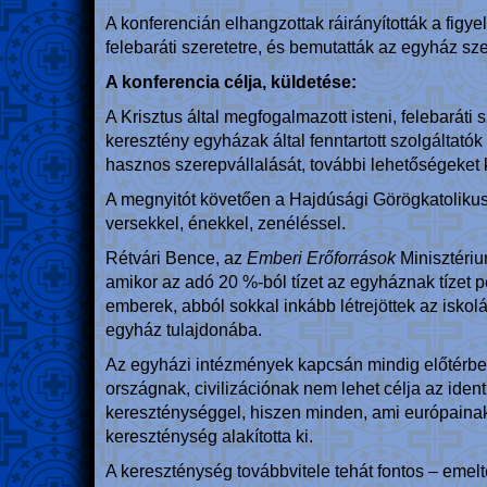
A konferencián elhangzottak ráirányították a fi
felebaráti szeretetre, és bemutatták az egyház sz
A konferencia célja, küldetése:
A Krisztus által megfogalmazott isteni, felebará
keresztény egyházak által fenntartott szolgálta
hasznos szerepvállalását, további lehetőségeket
A megnyitót követően a Hajdúsági Görögkatoliku
versekkel, énekkel, zenéléssel.
Rétvári Bence, az
Emberi Erőforrások
Minisztérium
amikor az adó 20 %-ból tízet az egyháznak tízet pe
emberek, abból sokkal inkább létrejöttek az iskol
egyház tulajdonába.
Az egyházi intézmények kapcsán mindig előtérbe k
országnak, civilizációnak nem lehet célja az ident
kereszténységgel, hiszen minden, ami európainak
kereszténység alakította ki.
A kereszténység továbbvitele tehát fontos – emelte