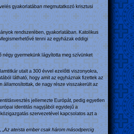
evelés gyakorlatában megmutatkozó krisztusi
ományok rendszerében, gyakorlatában. Katolikus
. Megismerhetővé tenni az egyházak eddigi
 négy gyermekünk lágyította meg szívünket
amtitkár utalt a 300 évvel ezelőtti viszonyokra,
atából látható, hogy amit az egyháznak fizettek az
 államosítottak, de nagy része visszakerült az
entitásvesztés jellemezte Európát, pedig egyetlen
európai identitás nagyjából egyidejű a
közigazgatás szervezetével kapcsolatos azt a
e,
„Az ateista ember csak három másodpercig