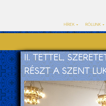
HÍREK
RÓLUNK
II. TETTEL, SZER
RÉSZT A SZENT L