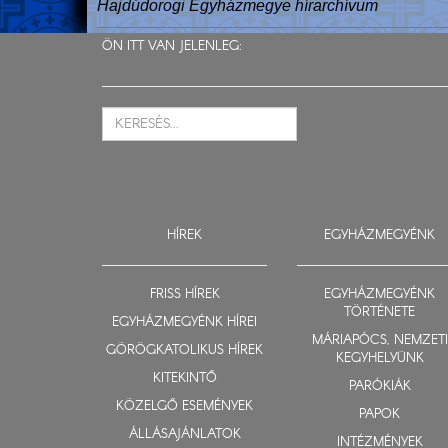
Hajdúdorogi Egyházmegye hírarchívum
ÖN ITT VAN JELENLEG:
HÍREK
EGYHÁZMEGYÉNK
FRISS HÍREK
EGYHÁZMEGYÉNK
TÖRTÉNETE
EGYHÁZMEGYÉNK HÍREI
MÁRIAPÓCS, NEMZETI
GÖRÖGKATOLIKUS HÍREK
KEGYHELYÜNK
KITEKINTŐ
PARÓKIÁK
KÖZELGŐ ESEMÉNYEK
PAPOK
ÁLLÁSAJÁNLATOK
INTÉZMÉNYEK