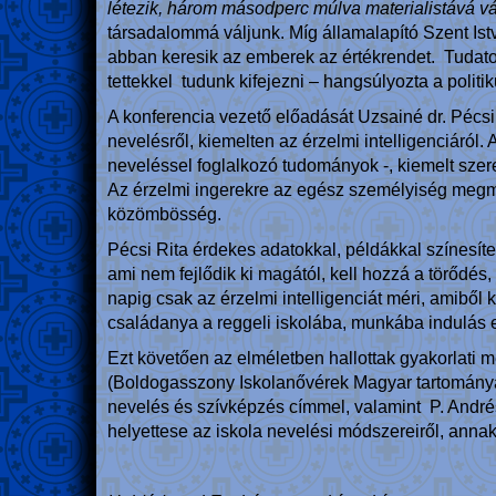
létezik, három másodperc múlva materialistává vál
társadalommá váljunk. Míg államalapító Szent Istv
abban keresik az emberek az értékrendet. Tudatosí
tettekkel tudunk kifejezni – hangsúlyozta a politik
A konferencia vezető előadását Uzsainé dr. Pécsi 
nevelésről, kiemelten az érzelmi intelligenciáról.
neveléssel foglalkozó tudományok -, kiemelt szer
Az érzelmi ingerekre az egész személyiség megmoz
közömbösség.
Pécsi Rita érdekes adatokkal, példákkal színesít
ami nem fejlődik ki magától, kell hozzá a törődés
napig csak az érzelmi intelligenciát méri, amiből 
családanya a reggeli iskolába, munkába indulás 
Ezt követően az elméletben hallottak gyakorlati
(Boldogasszony Iskolanővérek Magyar tartománya, 
nevelés és szívképzés címmel, valamint P. André
helyettese az iskola nevelési módszereiről, annak