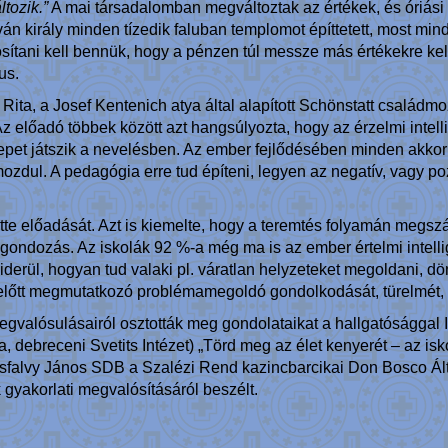
tozik.”
A mai társadalomban megváltoztak az értékek, és óriási 
án király minden tízedik faluban templomot építtetett, most mind
tani kell bennük, hogy a pénzen túl messze más értékekre kell f
us.
Rita, a Josef Kentenich atya által alapított Schönstatt családmo
 Az előadó többek között azt hangsúlyozta, hogy az érzelmi intel
epet játszik a nevelésben. Az ember fejlődésében minden akkor
dul. A pedagógia erre tud építeni, legyen az negatív, vagy poz
ette előadását. Azt is kiemelte, hogy a teremtés folyamán megs
, gondozás. Az iskolák 92 %-a még ma is az ember értelmi intell
kiderül, hogyan tud valaki pl. váratlan helyzeteket megoldani, d
előtt megmutatkozó problémamegoldó gondolkodását, türelmét, 
 megvalósulásairól osztották meg gondolataikat a hallgatóságga
debreceni Svetits Intézet) „Törd meg az élet kenyerét – az isk
sfalvy János SDB a Szalézi Rend kazincbarcikai Don Bosco Álta
 gyakorlati megvalósításáról beszélt.