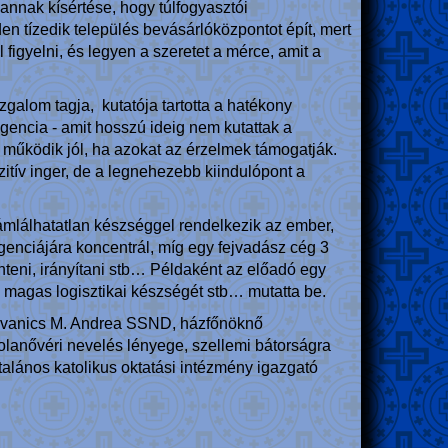
annak kísértése, hogy túlfogyasztói
en tízedik település bevásárlóközpontot épít, mert
igyelni, és legyen a szeretet a mérce, amit a
zgalom tagja, kutatója tartotta a hatékony
ligencia - amit hosszú ideig nem kutattak a
 működik jól, ha azokat az érzelmek támogatják.
itív inger, de a legnehezebb kiindulópont a
zámlálhatatlan készséggel rendelkezik az ember,
igenciájára koncentrál, míg egy fejvadász cég 3
önteni, irányítani stb… Példaként az előadó egy
magas logisztikai készségét stb… mutatta be.
l Ivanics M. Andrea SSND, házfőnöknő
olanővéri nevelés lényege, szellemi bátorságra
lános katolikus oktatási intézmény igazgató