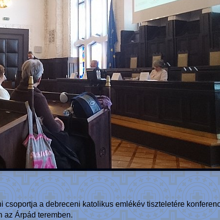
csoportja a debreceni katolikus emlékév tiszteletére konferen
n az Árpád teremben.