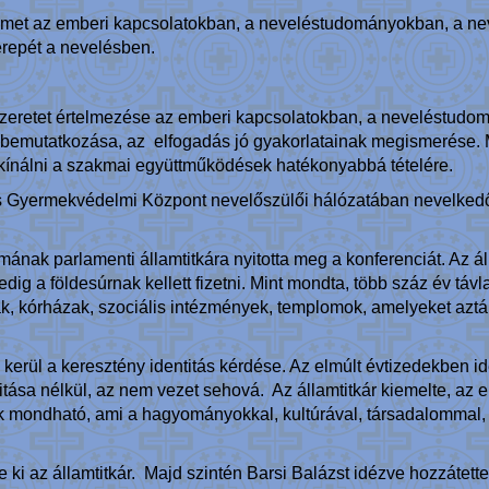
gyelmet az emberi kapcsolatokban, a neveléstudományokban, a n
erepét a nevelésben.
ti szeretet értelmezése az emberi kapcsolatokban, a neveléstud
tók bemutatkozása, az elfogadás jó gyakorlatainak megismerése
 kínálni a szakmai együttműködések hatékonyabbá tételére.
s Gyermekvédelmi Központ nevelőszülői hálózatában nevelkedő
ának parlamenti államtitkára nyitotta meg a konferenciát. Az áll
dig a földesúrnak kellett fizetni. Mint mondta, több száz év távl
ák, kórházak, szociális intézmények, templomok, amelyeket aztán
erül a keresztény identitás kérdése. Az elmúlt évtizedekben id
itása nélkül, az nem vezet sehová. Az államtitkár kiemelte, az 
 mondható, ami a hagyományokkal, kultúrával, társadalommal, 
 ki az államtitkár. Majd szintén Barsi Balázst idézve hozzátett