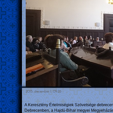
2015. december 1. 09:26
A Keresztény Értelmiségiek Szövetsége debreceni 
Debrecenben, a Hajdú-Bihar megyei Megyeházá