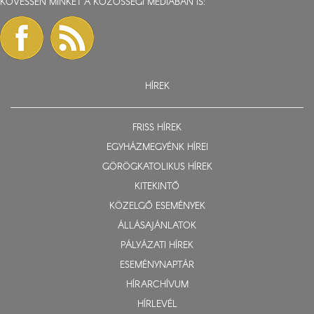
KÖVESSEN MINKET A KÖZÖSSÉGI MÉDIÁBAN IS:
HÍREK
FRISS HÍREK
EGYHÁZMEGYÉNK HÍREI
GÖRÖGKATOLIKUS HÍREK
KITEKINTŐ
KÖZELGŐ ESEMÉNYEK
ÁLLÁSAJÁNLATOK
PÁLYÁZATI HÍREK
ESEMÉNYNAPTÁR
HÍRARCHÍVUM
HÍRLEVÉL