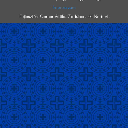
Impresszum
Fejlesztés: Gerner Attila, Zadubenszki Norbert