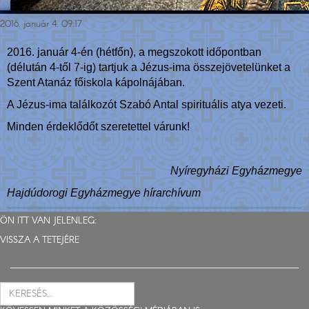
2016. január 4. 09:17
2016. január 4-én (hétfőn), a megszokott időpontban
(délután 4-től 7-ig) tartjuk a Jézus-ima összejövetelünket a
Szent Atanáz főiskola kápolnájában.
A Jézus-ima találkozót Szabó Antal spirituális atya vezeti.
Minden érdeklődőt szeretettel várunk!
Nyíregyházi Egyházmegye
Hajdúdorogi Egyházmegye hírarchívum
ÖN ITT VAN JELENLEG:
VISSZA A TETEJÉRE