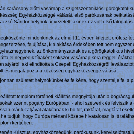
án karácsony előtti vasárnap a szigetszentmiklósi görögkatoli
lkészség Egyházközséggé válását, első parókusának beiktatását
aczkó Sándor helynök úr vezetett, akinek ez volt első látogatá
gköszönte mindenkinek az elmúlt 11 évben kifejtett erőfeszítésé
gszerzése, felújítása, kialakítása érdekében tett nem egyszer er
házmegyének, az önkormányzatnak és a görögkatolikus hívekn
látta el negyedik fíliaként sokszor vasárnap kora reggeli órákban
 atyáról, aki elindította a Csepeli Egyházközségről leválasztot
solt és megalapozta a közösség egyházközséggé válását.
nnan született helynökünket és felkérte, hogy szentelje fel a pa
zeállított templom történeti kiállítás megnyitója után a bogrács
sokak szerint pogány Európában, - ahol szétverik és felviszik a
san már tucatjával alakítanak ki boltot, raktárat, magtárat eset
a tudjuk, hogy Európa mértani közepe hivatalosan is itt talá
plom kertjében.
zepén Krisztus, egyházközségünk, parókusunk, képviselőtestül