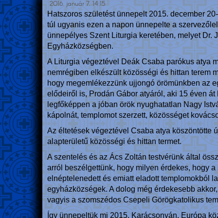
2016. január 7. 14:15
Hatszoros születést ünnepelt 2015. december 20-
túl ugyanis ezen a napon ünnepelte a szervezőle
ünnepélyes Szent Liturgia keretében, melyet Dr. J
Egyházközségben.
A Liturgia végeztével Deák Csaba parókus atya me
nemrégiben elkészült közösségi és hittan terem me
hogy megemlékezzünk ujjongó örömünkben az egy
elődeiről is, Prodán Gábor atyáról, aki 15 éven át 
legfőképpen a jóban örök nyughatatlan Nagy István
kápolnát, templomot szerzett, közösséget kovác
Az éltetések végeztével Csaba atya köszöntötte újo
alapterületű közösségi és hittan termet.
A szentelés és az Ács Zoltán testvérünk által öss
arról beszélgettünk, hogy milyen érdekes, hogy a 
elnéptelenedett és emiatt eladott templomokból las
egyházközségek. A dolog még érdekesebb akkor, h
vagyis a szomszédos Csepeli Görögkatolikus tem
Így ünnepeltük mi 2015. Karácsonyán, Európa kö