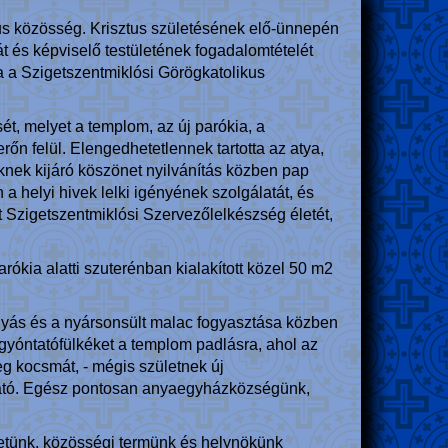
kus közösség. Krisztus születésének elő-ünnepén
 és képviselő testületének fogadalomtételét
sa a Szigetszentmiklósi Görögkatolikus
t, melyet a templom, az új parókia, a
őn felül. Elengedhetetlennek tartotta az atya,
ek kijáró köszönet nyilvánítás közben pap
 a helyi hivek lelki igényének szolgálatát, és
t Szigetszentmiklósi Szervezőlelkészség életét,
rókia alatti szuterénban kialakított közel 50 m2
gulyás és a nyársonsült malac fogyasztása közben
 gyóntatófülkéket a templom padlásra, ahol az
leg kocsmát, - mégis születnek új
lható. Egész pontosan anyaegyházközségünk,
etünk, közösségi termünk és helynökünk