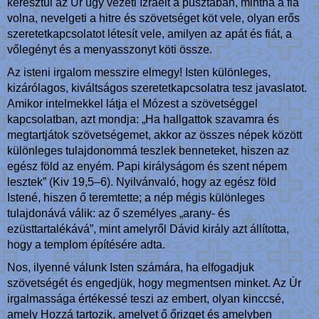
keresztül az Úr úgy vezeti Izraelt a pusztában, mintha a fia
volna, nevelgeti a hitre és szövetséget köt vele, olyan erős
szeretetkapcsolatot létesít vele, amilyen az apát és fiát, a
vőlegényt és a menyasszonyt köti össze.
Az isteni irgalom messzire elmegy! Isten különleges,
kizárólagos, kiváltságos szeretetkapcsolatra tesz javaslatot.
Amikor intelmekkel látja el Mózest a szövetséggel
kapcsolatban, azt mondja: „Ha hallgattok szavamra és
megtartjátok szövetségemet, akkor az összes népek között
különleges tulajdonommá teszlek benneteket, hiszen az
egész föld az enyém. Papi királyságom és szent népem
lesztek” (Kiv 19,5–6). Nyilvánvaló, hogy az egész föld
Istené, hiszen ő teremtette; a nép mégis különleges
tulajdonává válik: az ő személyes „arany- és
ezüsttartalékává”, mint amelyről Dávid király azt állította,
hogy a templom építésére adta.
Nos, ilyenné válunk Isten számára, ha elfogadjuk
szövetségét és engedjük, hogy megmentsen minket. Az Úr
irgalmassága értékessé teszi az embert, olyan kinccsé,
amely Hozzá tartozik, amelyet ő őrizget és amelyben