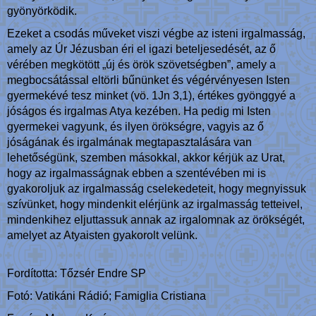
gyönyörködik.
Ezeket a csodás műveket viszi végbe az isteni irgalmasság,
amely az Úr Jézusban éri el igazi beteljesedését, az ő
vérében megkötött „új és örök szövetségben”, amely a
megbocsátással eltörli bűnünket és végérvényesen Isten
gyermekévé tesz minket (vö. 1Jn 3,1), értékes gyönggyé a
jóságos és irgalmas Atya kezében. Ha pedig mi Isten
gyermekei vagyunk, és ilyen örökségre, vagyis az ő
jóságának és irgalmának megtapasztalására van
lehetőségünk, szemben másokkal, akkor kérjük az Urat,
hogy az irgalmasságnak ebben a szentévében mi is
gyakoroljuk az irgalmasság cselekedeteit, hogy megnyissuk
szívünket, hogy mindenkit elérjünk az irgalmasság tetteivel,
mindenkihez eljuttassuk annak az irgalomnak az örökségét,
amelyet az Atyaisten gyakorolt velünk.
Fordította: Tőzsér Endre SP
Fotó: Vatikáni Rádió; Famiglia Cristiana