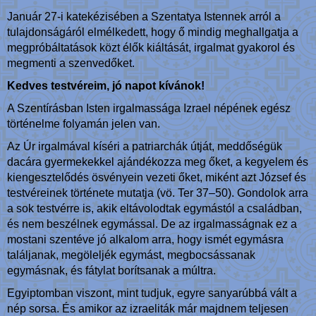
Január 27-i katekézisében a Szentatya Istennek arról a
tulajdonságáról elmélkedett, hogy ő mindig meghallgatja a
megpróbáltatások közt élők kiáltását, irgalmat gyakorol és
megmenti a szenvedőket.
Kedves testvéreim, jó napot kívánok!
A Szentírásban Isten irgalmassága Izrael népének egész
történelme folyamán jelen van.
Az Úr irgalmával kíséri a patriarchák útját, meddőségük
dacára gyermekekkel ajándékozza meg őket, a kegyelem és
kiengesztelődés ösvényein vezeti őket, miként azt József és
testvéreinek története mutatja (vö. Ter 37–50). Gondolok arra
a sok testvérre is, akik eltávolodtak egymástól a családban,
és nem beszélnek egymással. De az irgalmasságnak ez a
mostani szentéve jó alkalom arra, hogy ismét egymásra
találjanak, megöleljék egymást, megbocsássanak
egymásnak, és fátylat borítsanak a múltra.
Egyiptomban viszont, mint tudjuk, egyre sanyarúbbá vált a
nép sorsa. És amikor az izraeliták már majdnem teljesen