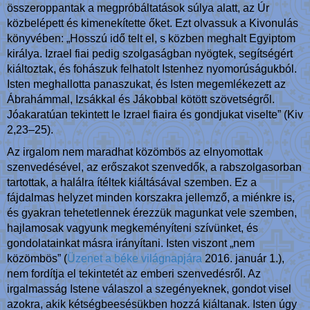
összeroppantak a megpróbáltatások súlya alatt, az Úr
közbelépett és kimenekítette őket. Ezt olvassuk a Kivonulás
könyvében: „Hosszú idő telt el, s közben meghalt Egyiptom
királya. Izrael fiai pedig szolgaságban nyögtek, segítségért
kiáltoztak, és fohászuk felhatolt Istenhez nyomorúságukból.
Isten meghallotta panaszukat, és Isten megemlékezett az
Ábrahámmal, Izsákkal és Jákobbal kötött szövetségről.
Jóakaratúan tekintett le Izrael fiaira és gondjukat viselte” (Kiv
2,23–25).
Az irgalom nem maradhat közömbös az elnyomottak
szenvedésével, az erőszakot szenvedők, a rabszolgasorban
tartottak, a halálra ítéltek kiáltásával szemben. Ez a
fájdalmas helyzet minden korszakra jellemző, a miénkre is,
és gyakran tehetetlennek érezzük magunkat vele szemben,
hajlamosak vagyunk megkeményíteni szívünket, és
gondolatainkat másra irányítani. Isten viszont „nem
közömbös” (
Üzenet a béke világnapjára
2016. január 1.),
nem fordítja el tekintetét az emberi szenvedésről. Az
irgalmasság Istene válaszol a szegényeknek, gondot visel
azokra, akik kétségbeesésükben hozzá kiáltanak. Isten úgy