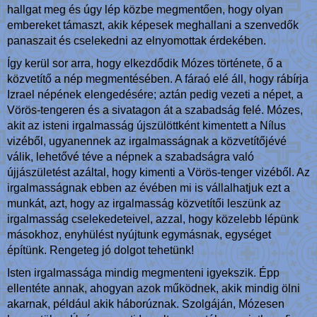
hallgat meg és úgy lép közbe megmentően, hogy olyan
embereket támaszt, akik képesek meghallani a szenvedők
panaszait és cselekedni az elnyomottak érdekében.
Így kerül sor arra, hogy elkezdődik Mózes története, ő a
közvetítő a nép megmentésében. A fáraó elé áll, hogy rábírja
Izrael népének elengedésére; aztán pedig vezeti a népet, a
Vörös-tengeren és a sivatagon át a szabadság felé. Mózes,
akit az isteni irgalmasság újszülöttként kimentett a Nílus
vizéből, ugyanennek az irgalmasságnak a közvetítőjévé
válik, lehetővé téve a népnek a szabadságra való
újjászületést azáltal, hogy kimenti a Vörös-tenger vizéből. Az
irgalmasságnak ebben az évében mi is vállalhatjuk ezt a
munkát, azt, hogy az irgalmasság közvetítői leszünk az
irgalmasság cselekedeteivel, azzal, hogy közelebb lépünk
másokhoz, enyhülést nyújtunk egymásnak, egységet
építünk. Rengeteg jó dolgot tehetünk!
Isten irgalmassága mindig megmenteni igyekszik. Épp
ellentéte annak, ahogyan azok működnek, akik mindig ölni
akarnak, például akik háborúznak. Szolgáján, Mózesen