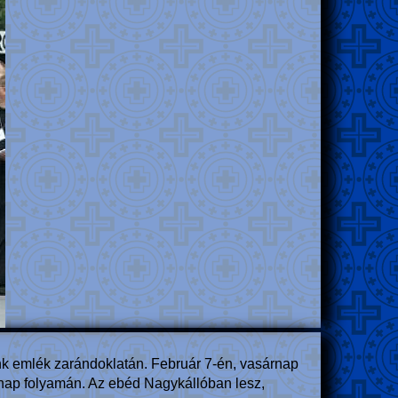
nk emlék zarándoklatán. Február 7-én, vasárnap
a nap folyamán. Az ebéd Nagykállóban lesz,