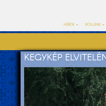
HÍREK
RÓLUNK
KEGYKÉP ELVITEL