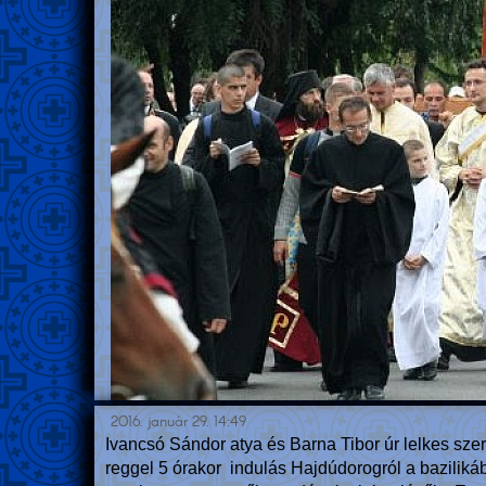
2016. január 29. 14:49
Ivancsó Sándor atya és Barna Tibor úr lelkes sz
reggel 5 órakor indulás Hajdúdorogról a baziliká