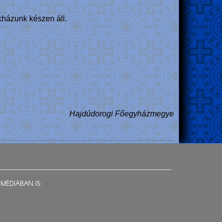
kházunk készen áll.
Hajdúdorogi Főegyházmegye
MÉDIÁBAN IS: