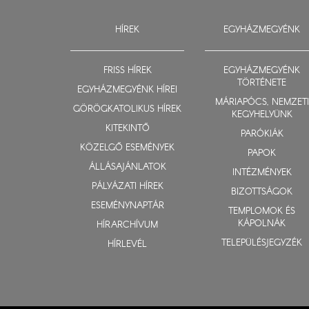
HÍREK
EGYHÁZMEGYÉNK
FRISS HÍREK
EGYHÁZMEGYÉNK
TÖRTÉNETE
EGYHÁZMEGYÉNK HÍREI
MÁRIAPÓCS, NEMZETI
GÖRÖGKATOLIKUS HÍREK
KEGYHELYÜNK
KITEKINTŐ
PARÓKIÁK
KÖZELGŐ ESEMÉNYEK
PAPOK
ÁLLÁSAJÁNLATOK
INTÉZMÉNYEK
PÁLYÁZATI HÍREK
BIZOTTSÁGOK
ESEMÉNYNAPTÁR
TEMPLOMOK ÉS
KÁPOLNÁK
HÍRARCHÍVUM
TELEPÜLÉSJEGYZÉK
HÍRLEVÉL