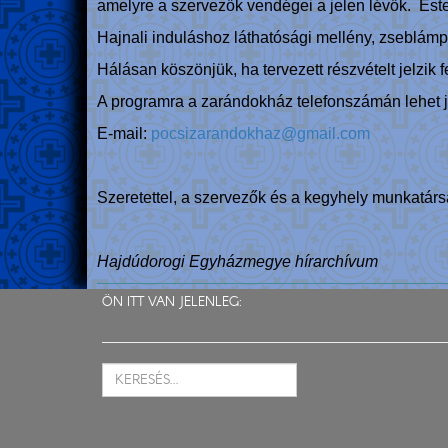
amelyre a szervezők vendégei a jelen lévők. Este
Hajnali induláshoz láthatósági mellény, zseblámp
Hálásan köszönjük, ha tervezett részvételt jelzik f
A programra a zarándokház telefonszámán lehet j
E-mail:
pocsizarandokhaz@gmail.com
Szeretettel, a szervezők és a kegyhely munkatárs
Hajdúdorogi Egyházmegye hírarchívum
ÖN ITT VAN JELENLEG: