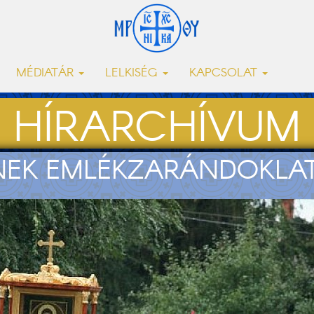
MÉDIATÁR
LELKISÉG
KAPCSOLAT
HÍRARCHÍVUM
ÉNEK EMLÉKZARÁNDOKLA