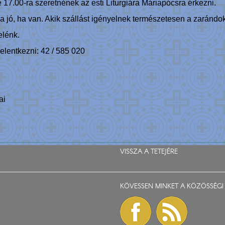
 17.00-ra szeretnének az esti Liturgiára Máriapócsra érkezni.
a jó, ha van. Akik szállást igényelnek természetesen a zarándo
elénk.
elentkezni: 42 / 585 020
ai
VISSZA A TETEJÉRE
KÖVESSEN MINKET A KÖZÖSSÉGI 