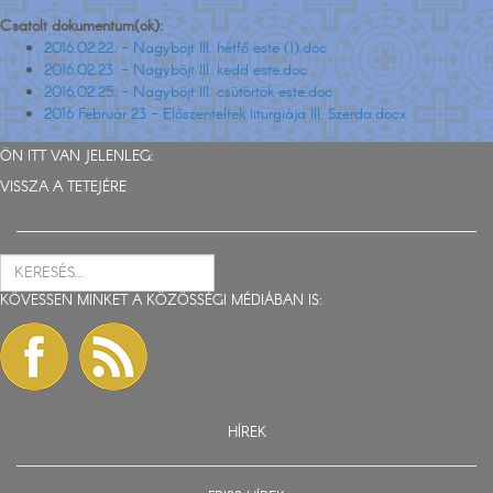
Csatolt dokumentum(ok):
2016.02.22. - Nagyböjt III. hétfő este (1).doc
2016.02.23. - Nagyböjt III. kedd este.doc
2016.02.25. - Nagyböjt III. csütörtök este.doc
2016 Február 23 - Előszenteltek liturgiája III. Szerda.docx
ÖN ITT VAN JELENLEG:
VISSZA A TETEJÉRE
KÖVESSEN MINKET A KÖZÖSSÉGI MÉDIÁBAN IS:
HÍREK