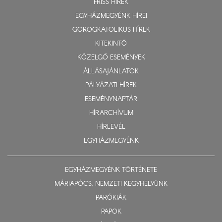
FRISS HÍREK
EGYHÁZMEGYÉNK HÍREI
GÖRÖGKATOLIKUS HÍREK
KITEKINTŐ
KÖZELGŐ ESEMÉNYEK
ÁLLÁSAJÁNLATOK
PÁLYÁZATI HÍREK
ESEMÉNYNAPTÁR
HÍRARCHÍVUM
HÍRLEVÉL
EGYHÁZMEGYÉNK
EGYHÁZMEGYÉNK TÖRTÉNETE
MÁRIAPÓCS, NEMZETI KEGYHELYÜNK
PARÓKIÁK
PAPOK