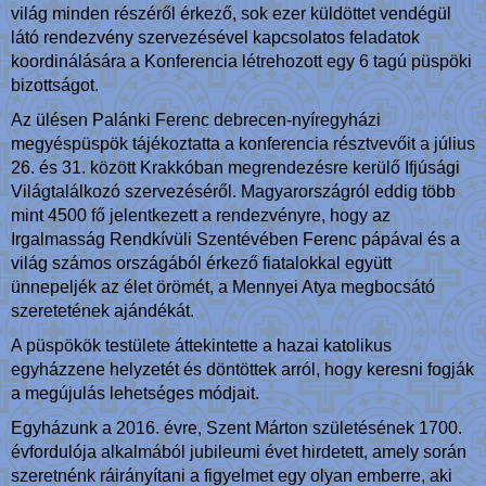
világ minden részéről érkező, sok ezer küldöttet vendégül
látó rendezvény szervezésével kapcsolatos feladatok
koordinálására a Konferencia létrehozott egy 6 tagú püspöki
bizottságot.
Az ülésen Palánki Ferenc debrecen-nyíregyházi
megyéspüspök tájékoztatta a konferencia résztvevőit a július
26. és 31. között Krakkóban megrendezésre kerülő Ifjúsági
Világtalálkozó szervezéséről. Magyarországról eddig több
mint 4500 fő jelentkezett a rendezvényre, hogy az
Irgalmasság Rendkívüli Szentévében Ferenc pápával és a
világ számos országából érkező fiatalokkal együtt
ünnepeljék az élet örömét, a Mennyei Atya megbocsátó
szeretetének ajándékát.
A püspökök testülete áttekintette a hazai katolikus
egyházzene helyzetét és döntöttek arról, hogy keresni fogják
a megújulás lehetséges módjait.
Egyházunk a 2016. évre, Szent Márton születésének 1700.
évfordulója alkalmából jubileumi évet hirdetett, amely során
szeretnénk ráirányítani a figyelmet egy olyan emberre, aki