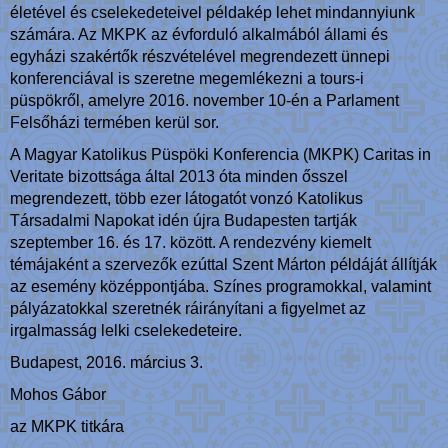
életével és cselekedeteivel példakép lehet mindannyiunk
számára. Az MKPK az évforduló alkalmából állami és
egyházi szakértők részvételével megrendezett ünnepi
konferenciával is szeretne megemlékezni a tours-i
püspökről, amelyre 2016. november 10-én a Parlament
Felsőházi termében kerül sor.
A Magyar Katolikus Püspöki Konferencia (MKPK) Caritas in
Veritate bizottsága által 2013 óta minden ősszel
megrendezett, több ezer látogatót vonzó Katolikus
Társadalmi Napokat idén újra Budapesten tartják
szeptember 16. és 17. között. A rendezvény kiemelt
témájaként a szervezők ezúttal Szent Márton példáját állítják
az esemény középpontjába. Színes programokkal, valamint
pályázatokkal szeretnék ráirányítani a figyelmet az
irgalmasság lelki cselekedeteire.
Budapest, 2016. március 3.
Mohos Gábor
az MKPK titkára