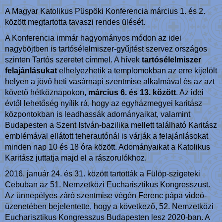
A Magyar Katolikus Püspöki Konferencia március 1. és 2.
között megtartotta tavaszi rendes ülését.
A Konferencia immár hagyományos módon az idei
nagyböjtben is tartósélelmiszer-gyűjtést szervez országos
szinten Tartós szeretet címmel. A hívek
tartósélelmiszer
felajánlásukat
elhelyezhetik a templomokban az erre kijelölt
helyen a jövő heti vasárnapi szentmise alkalmával és az azt
követő hétköznapokon,
március 6. és 13. között
. Az idei
évtől lehetőség nyílik rá, hogy az egyházmegyei karitász
központokban is leadhassák adományaikat, valamint
Budapesten a Szent István-bazilika mellett található Karitász
emblémával ellátott teherautónál is várják a felajánlásokat
minden nap 10 és 18 óra között. Adományaikat a Katolikus
Karitász juttatja majd el a rászorulókhoz.
2016. január 24. és 31. között tartották a Fülöp-szigeteki
Cebuban az 51. Nemzetközi Eucharisztikus Kongresszust.
Az ünnepélyes záró szentmise végén Ferenc pápa videó-
üzenetében bejelentette, hogy a következő, 52. Nemzetközi
Eucharisztikus Kongresszus Budapesten lesz 2020-ban. A