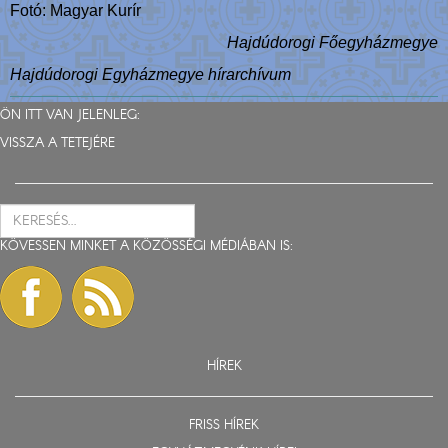
Fotó: Magyar Kurír
Hajdúdorogi Főegyházmegye
Hajdúdorogi Egyházmegye hírarchívum
ÖN ITT VAN JELENLEG:
VISSZA A TETEJÉRE
KÖVESSEN MINKET A KÖZÖSSÉGI MÉDIÁBAN IS:
HÍREK
FRISS HÍREK