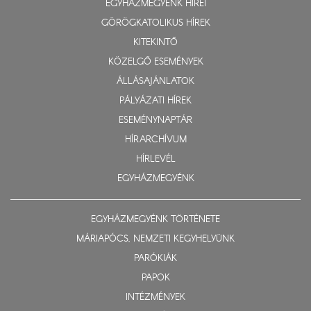
EGYHÁZMEGYÉNK HÍREI
GÖRÖGKATOLIKUS HÍREK
KITEKINTŐ
KÖZELGŐ ESEMÉNYEK
ÁLLÁSAJÁNLATOK
PÁLYÁZATI HÍREK
ESEMÉNYNAPTÁR
HÍRARCHÍVUM
HÍRLEVÉL
EGYHÁZMEGYÉNK
EGYHÁZMEGYÉNK TÖRTÉNETE
MÁRIAPÓCS, NEMZETI KEGYHELYÜNK
PARÓKIÁK
PAPOK
INTÉZMÉNYEK