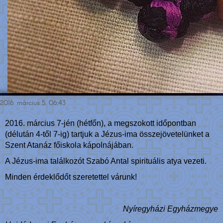
2016. március 5. 06:43
2016. március 7-jén (hétfőn), a megszokott időpontban
(délután 4-től 7-ig) tartjuk a Jézus-ima összejövetelünket a
Szent Atanáz főiskola kápolnájában.
A Jézus-ima találkozót Szabó Antal spirituális atya vezeti.
Minden érdeklődőt szeretettel várunk!
Nyíregyházi Egyházmegye