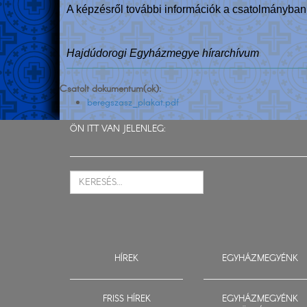
A képzésről további információk a csatolmányban
Hajdúdorogi Egyházmegye hírarchívum
Csatolt dokumentum(ok):
beregszasz_plakat.pdf
ÖN ITT VAN JELENLEG:
HÍREK
EGYHÁZMEGYÉNK
FRISS HÍREK
EGYHÁZMEGYÉNK