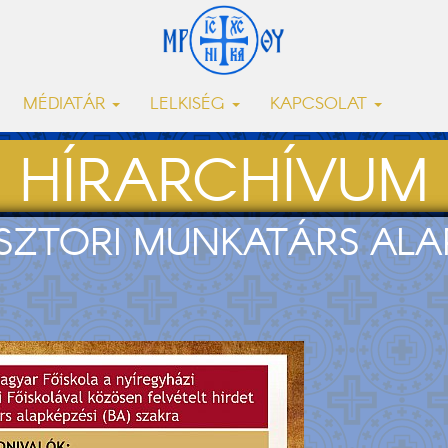
MÉDIATÁR
LELKISÉG
KAPCSOLAT
HÍRARCHÍVUM
ÁSZTORI MUNKATÁRS ALA