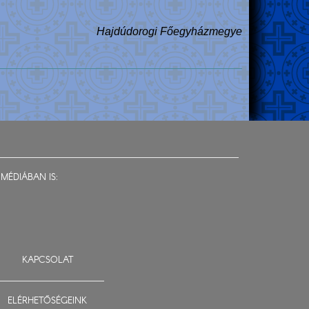
Hajdúdorogi Főegyházmegye
MÉDIÁBAN IS:
KAPCSOLAT
ELÉRHETŐSÉGEINK