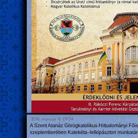
2016. március 16. 09:34
A Szent Atanáz Görögkatolikus Hittudományi Főis
szeptemberében Katekéta–lelkipásztori munkatár