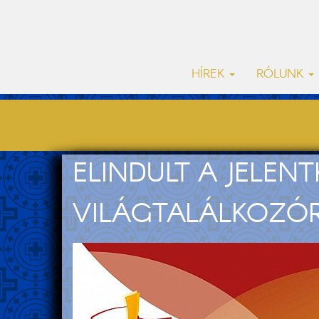
HÍREK
RÓLUNK
ELINDULT A JELENT
VILÁGTALÁLKOZÓ