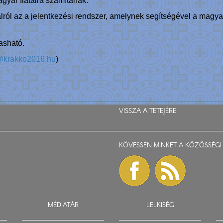
agyar fiatalra számítanak.
ról az a jelentkezési rendszer, amelynek segítségével a magyar f
asható.
@krakko2016.hu
)
VISSZA A TETEJÉRE
KÖVESSEN MINKET A KÖZÖSSÉGI 
MÉDIATÁR
LELKISÉG