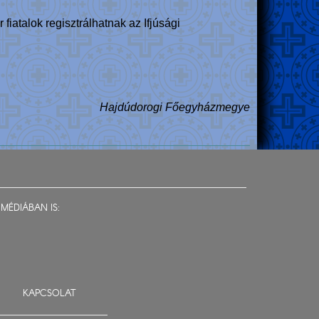
iatalok regisztrálhatnak az Ifjúsági
Hajdúdorogi Főegyházmegye
MÉDIÁBAN IS:
KAPCSOLAT