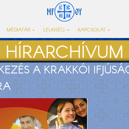
MÉDIATÁR
LELKISÉG
KAPCSOLAT
HÍRARCHÍVUM
KEZÉS A KRAKKÓI IFJÚSÁ
RA