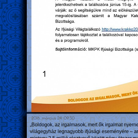
2016. március 24. 09:30
„Boldogok, az irgalmasok, mert ők irgalmat nyerne
világegyház legnagyobb ifjúsági eseményére – ame