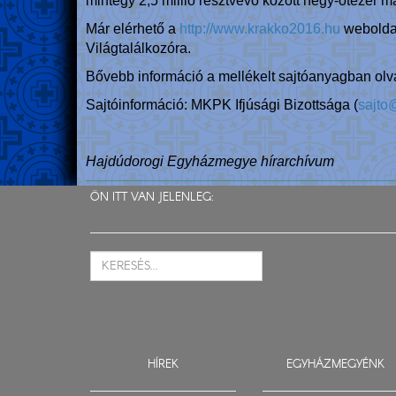
mintegy 2,5 millió résztvevő között négy-ötezer m
Már elérhető a
http://www.krakko2016.hu
weboldal
Világtalálkozóra.
Bővebb információ a mellékelt sajtóanyagban olv
Sajtóinformáció: MKPK Ifjúsági Bizottsága (
sajto
Hajdúdorogi Egyházmegye hírarchívum
ÖN ITT VAN JELENLEG:
HÍREK
EGYHÁZMEGYÉNK