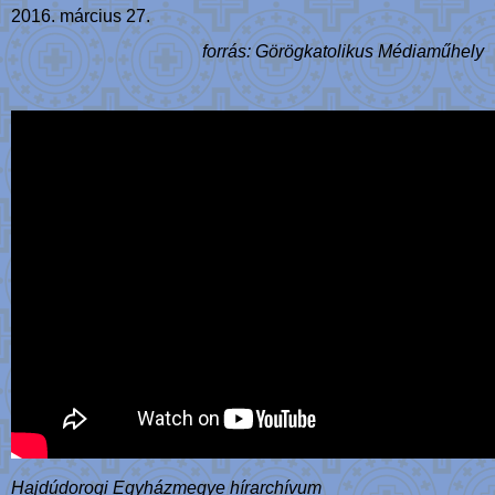
2016. március 27.
forrás: Görögkatolikus Médiaműhely
Hajdúdorogi Egyházmegye hírarchívum