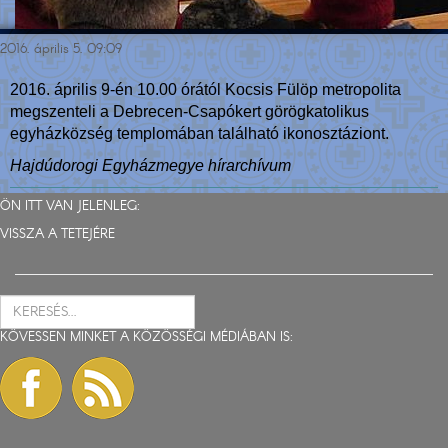
2016. április 5. 09:09
2016. április 9-én 10.00 órától Kocsis Fülöp metropolita
megszenteli a Debrecen-Csapókert görögkatolikus
egyházközség templomában található ikonosztáziont.
Hajdúdorogi Egyházmegye hírarchívum
ÖN ITT VAN JELENLEG:
VISSZA A TETEJÉRE
KÖVESSEN MINKET A KÖZÖSSÉGI MÉDIÁBAN IS: