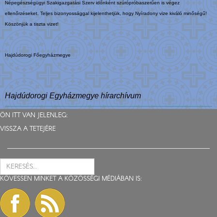
Népegészségügyi Szakigazgatási Szerv időnként szúrópróbaszerűen is végez
ellenőrzéseket. Teljes bizonyossággal kijelenthetjük, hogy Nyíradony vize kiváló minőségű!
Köszönjük a tiszta vizet!
Hajdúdorogi Főegyházmegye
Hajdúdorogi Egyházmegye hírarchívum
ÖN ITT VAN JELENLEG:
VISSZA A TETEJÉRE
KÖVESSEN MINKET A KÖZÖSSÉGI MÉDIÁBAN IS: