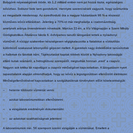
Bolygónk népességének ötöde, kb.1,2 milliárd ember nem jut hozzá tiszta, egészséges
ivóvízhez. Sokszor bele sem gondolunk, mennyire szerencsések vagyunk, hogy számunkra
ez megadatik mindennap. Az ezredforduló óta a magyar háztartások 98 %-a részesül
közműves ivóvíz-ellátásban. Jelenleg a 70%-ot már meghaladja a csatornázottság,
amelynek aránya örvendetesen növekszik. Március 22-én, a Víz Világnapján a Szent Mihály
Görögkatolikus Általános Iskola 6. évfolyamos tanulói látogatást tettek a nyíradonyi
vízműnél. A vízügyi szakember készségesen végigkalauzolta a fiatalokat a víztisztítás
különböző szakaszait lebonyolító gépezet mellett. A gyerekek nagy érdeklődést tanúsítottak
a hallottak és látottak iránt. Tájékoztatást kaptak többek között a Nyíradony lakosságát
ellátó kutak számáról, a hidroglóbusz szerepéről, megtudták honnan „ered” a csapvíz.
Nagyon sok kritika lát napvilágot a csapvíz minőségével kapcsolatban. A látogatáson nyert
tapasztalatok alapján elmondhatjuk, hogy az ivóvíz a legszigorúbban ellenőrzött élelmiszer.
Minőségellenőrzésével kapcsolatban a szolgáltatóknak törvényben előírt kötelezettségük:
– hetente többször vízmintát venni
– azokat laboratóriumokban ellenőriztetni
– a vizsgálatok eredményét dokumentálni
– az adatokat szakhatóságnak jelenteni
A laboratóriumok min. 56 szempont szerint vizsgálják a vízmintákat. Emellett a