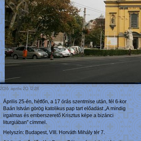
2016. április 20. 12:28
Április 25-én, hétfőn, a 17 órás szentmise után, fél 6-kor
Baán István görög katolikus pap tart előadást „A mindig
irgalmas és emberszerető Krisztus képe a bizánci
liturgiában” címmel.
Helyszín: Budapest, VIII. Horváth Mihály tér 7.