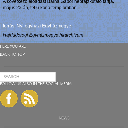
A következő előadást Barna Gábor néprajzkutató tartja,
május 23-án, fél 6-kor a templomban.
forrás:
Nyíregyházi Egyházmegye
Hajdúdorogi Egyházmegye hírarchívum
HERE YOU ARE:
BACK TO TOP
FOLLOW US ALSO IN THE SOCIAL MEDIA:
NEWS