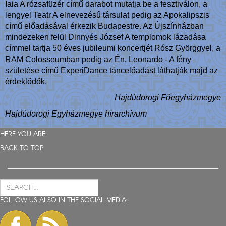
Iaia A rózsafüzér című darabot mutatja be a fesztiválon, a
lengyel Teatr A elnevezésű társulat pedig az Apokalipszis
című előadásával érkezik Budapestre. Az Újszínházban
mindezeken felül Dinnyés József A templomok lázadása
címmel tartja 50 éves jubileumi koncertjét Rósz Györggyel, a
RAM Colosseumban pedig az Én, Leonardo - A fény
születése című ExperiDance táncelőadást láthatják majd az
érdeklődők.
Hajdúdorogi Főegyházmegye
Hajdúdorogi Egyházmegye hírarchívum
HERE YOU ARE:
BACK TO TOP
FOLLOW US ALSO IN THE SOCIAL MEDIA: