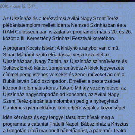
2016. május 12. 13:19
Az Újszínház és a terézvárosi Avilai Nagy Szent Teréz-
plébániatemplom mellett idén a Nemzeti Színházban és a
RAM Colosseumban is zajlanak programok május 20. és 26.
között a III. Keresztény Színházi Fesztivál keretében.
A program Kocsis István: A királynő aranyból van című,
Stuart Máriáról szóló előadással veszi kezdetét az
Újszínházban, Nagy Zoltán, az Újszínház színművésze és
Soltész Enikő kántor, zongoraművész A lélek fegyverzete
címmel pedig istenes verseket és zenei műveket ad elő a
Bubik István Stúdiószínpadon. Emellett a pesterzsébeti
központi református kórus Takaró Mihály vezényletével az
Újszínház nagyszínpadán ad koncertet, az Avilai Nagy
Szent Teréz-plébániatemplomban pedig a nyíregyházi
Cantemus gyermekkórus koncertjére várják a közönséget.
Idén két olasz és egy lengyel társulatot hívtak meg a
programra; a cataniai Fratelli Napoli Bábszínház a Krisztus
a Golgotán című marionett bábelőadást, a palermói Teatro