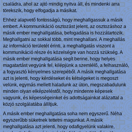
családra, ahol az ajtó mindig nyitva áll, és mindenki arra
törekszik, hogy elfogadja a másikat.
Ehhez alapvető fontosságú, hogy meghallgassuk a másik
embert. A kommunikáció osztozást jelent, az osztozáshoz a
másik ember meghallgatása, befogadása is hozzátartozik.
Meghallgatni az sokkal több, mint meghallani. A meghallás
az információ területét érinti, a meghallgatás viszont a
kommunikáció része és közelségre van hozzá szükség. A
másik ember meghallgatása segít benne, hogy helyes
magatartást vegyünk fel, kilépjünk a szemlélő, a felhasználó,
a fogyasztó kényelmes szerepéből. A másik meghallgatása
azt is jelenti, hogy kérdéseket és kétségeket is megoszt
velünk, egymás mellett haladunk az úton, megszabadulunk
minden olyan elképzeléstől, hogy mindenre képesek
vagyunk, és képességeinket és adottságainkat alázattal a
közjó szolgálatába állítjuk.
A másik ember meghallgatása soha nem egyszerű. Néha
egyszerűbb süketnek tettetni magunkat. A másik
meghallgatása azt jelenti, hogy odafigyelünk valakire,