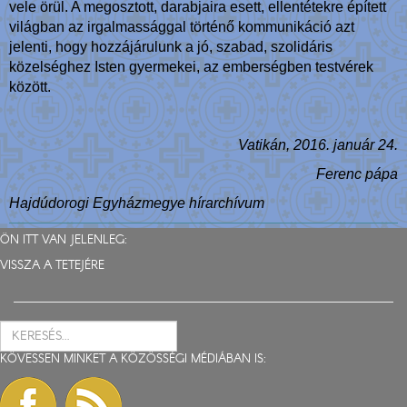
vele örül. A megosztott, darabjaira esett, ellentétekre épített
világban az irgalmassággal történő kommunikáció azt
jelenti, hogy hozzájárulunk a jó, szabad, szolidáris
közelséghez Isten gyermekei, az emberségben testvérek
között.
Vatikán, 2016. január 24.
Ferenc pápa
Hajdúdorogi Egyházmegye hírarchívum
ÖN ITT VAN JELENLEG:
VISSZA A TETEJÉRE
KÖVESSEN MINKET A KÖZÖSSÉGI MÉDIÁBAN IS: