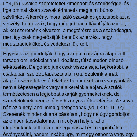
Ef 4,15). Csak a szeretetettel kimondott és szelídséggel és
irgalommal kísért szavak érinthetik meg a mi bűnös
szívünket. A kemény, moralizáló szavak és gesztusok azt a
veszélyt hordozzák, hogy még jobban eltávolítják azokat,
akiket szeretnénk elvezetni a megtérésre és a szabadságra,
mert így csak megerősítjük bennük az érzést, hogy
megtagadjuk őket, és védekezniük kell.
Egyesek azt gondolják, hogy az irgalmasságra alapozott
társadalom indokolatlanul idealista, túlzó módon elnéző
elképzelés. De gondoljunk csak vissza saját legkorábbi, a
családban szerzett tapasztalatainkra. Szüleink annak
alapján szerettek és értékeltek bennünket, amik vagyunk és
nem a képességeink vagy a sikereink alapján. A szülők
természetesen a legjobbat akarják gyermekeiknek, de
szeretetüknek nem feltétele bizonyos célok elérése. Az atyai
ház az a hely, ahol mindig befogadnak (vö. Lk 15,11-32).
Szeretnék mindenkit arra bátorítani, hogy ne úgy gondoljon
az emberi társadalomra, mint olyan helyre, ahol
idegeneknek kell küzdenie egymással és megpróbálnak
érvényesülni, hanem inkább úgy, mint egy otthonra vagy egy