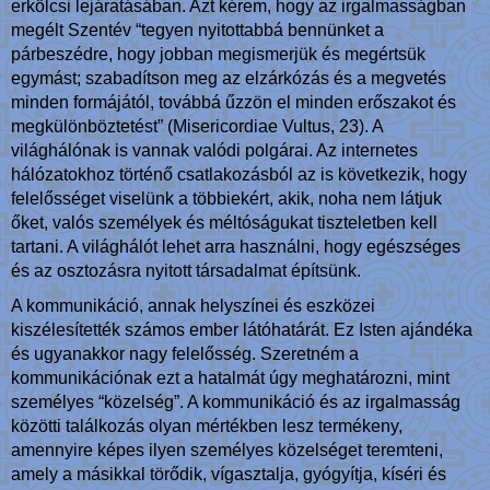
erkölcsi lejáratásában. Azt kérem, hogy az irgalmasságban
megélt Szentév “tegyen nyitottabbá bennünket a
párbeszédre, hogy jobban megismerjük és megértsük
egymást; szabadítson meg az elzárkózás és a megvetés
minden formájától, továbbá űzzön el minden erőszakot és
megkülönböztetést” (Misericordiae Vultus, 23). A
világhálónak is vannak valódi polgárai. Az internetes
hálózatokhoz történő csatlakozásból az is következik, hogy
felelősséget viselünk a többiekért, akik, noha nem látjuk
őket, valós személyek és méltóságukat tiszteletben kell
tartani. A világhálót lehet arra használni, hogy egészséges
és az osztozásra nyitott társadalmat építsünk.
A kommunikáció, annak helyszínei és eszközei
kiszélesítették számos ember látóhatárát. Ez Isten ajándéka
és ugyanakkor nagy felelősség. Szeretném a
kommunikációnak ezt a hatalmát úgy meghatározni, mint
személyes “közelség”. A kommunikáció és az irgalmasság
közötti találkozás olyan mértékben lesz termékeny,
amennyire képes ilyen személyes közelséget teremteni,
amely a másikkal törődik, vígasztalja, gyógyítja, kíséri és