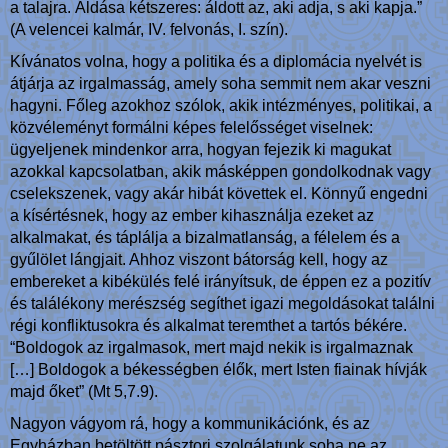
a talajra. Áldása kétszeres: áldott az, aki adja, s aki kapja.”
(A velencei kalmár, IV. felvonás, I. szín).
Kívánatos volna, hogy a politika és a diplomácia nyelvét is
átjárja az irgalmasság, amely soha semmit nem akar veszni
hagyni. Főleg azokhoz szólok, akik intézményes, politikai, a
közvéleményt formálni képes felelősséget viselnek:
ügyeljenek mindenkor arra, hogyan fejezik ki magukat
azokkal kapcsolatban, akik másképpen gondolkodnak vagy
cselekszenek, vagy akár hibát követtek el. Könnyű engedni
a kísértésnek, hogy az ember kihasználja ezeket az
alkalmakat, és táplálja a bizalmatlanság, a félelem és a
gyűlölet lángjait. Ahhoz viszont bátorság kell, hogy az
embereket a kibékülés felé irányítsuk, de éppen ez a pozitív
és találékony merészség segíthet igazi megoldásokat találni
régi konfliktusokra és alkalmat teremthet a tartós békére.
“Boldogok az irgalmasok, mert majd nekik is irgalmaznak
[…] Boldogok a békességben élők, mert Isten fiainak hívják
majd őket” (Mt 5,7.9).
Nagyon vágyom rá, hogy a kommunikációnk, és az
Egyházban betöltött pásztori szolgálatunk soha ne az