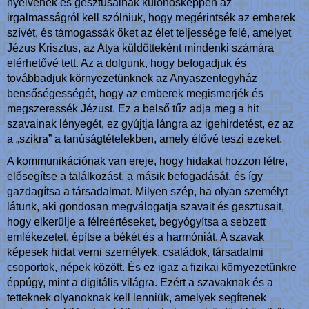
nyelvének és gesztusainak különösképpen az
irgalmasságról kell szólniuk, hogy megérintsék az emberek
szívét, és támogassák őket az élet teljessége felé, amelyet
Jézus Krisztus, az Atya küldötteként mindenki számára
elérhetővé tett. Az a dolgunk, hogy befogadjuk és
továbbadjuk környezetünknek az Anyaszentegyház
bensőségességét, hogy az emberek megismerjék és
megszeressék Jézust. Ez a belső tűz adja meg a hit
szavainak lényegét, ez gyújtja lángra az igehirdetést, ez az
a „szikra” a tanúságtételekben, amely élővé teszi ezeket.
A kommunikációnak van ereje, hogy hidakat hozzon létre,
elősegítse a találkozást, a másik befogadását, és így
gazdagítsa a társadalmat. Milyen szép, ha olyan személyt
látunk, aki gondosan megválogatja szavait és gesztusait,
hogy elkerülje a félreértéseket, begyógyítsa a sebzett
emlékezetet, építse a békét és a harmóniát. A szavak
képesek hidat verni személyek, családok, társadalmi
csoportok, népek között. És ez igaz a fizikai környezetünkre
éppúgy, mint a digitális világra. Ezért a szavaknak és a
tetteknek olyanoknak kell lenniük, amelyek segítenek