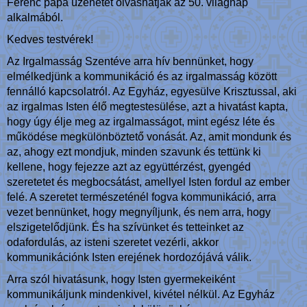
Ferenc pápa üzenetét olvashatják az 50. világnap
alkalmából.
Kedves testvérek!
Az Irgalmasság Szentéve arra hív bennünket, hogy
elmélkedjünk a kommunikáció és az irgalmasság között
fennálló kapcsolatról. Az Egyház, egyesülve Krisztussal, aki
az irgalmas Isten élő megtestesülése, azt a hivatást kapta,
hogy úgy élje meg az irgalmasságot, mint egész léte és
működése megkülönböztető vonását. Az, amit mondunk és
az, ahogy ezt mondjuk, minden szavunk és tettünk ki
kellene, hogy fejezze azt az együttérzést, gyengéd
szeretetet és megbocsátást, amellyel Isten fordul az ember
felé. A szeretet természeténél fogva kommunikáció, arra
vezet bennünket, hogy megnyíljunk, és nem arra, hogy
elszigetelődjünk. És ha szívünket és tetteinket az
odafordulás, az isteni szeretet vezérli, akkor
kommunikációnk Isten erejének hordozójává válik.
Arra szól hivatásunk, hogy Isten gyermekeiként
kommunikáljunk mindenkivel, kivétel nélkül. Az Egyház