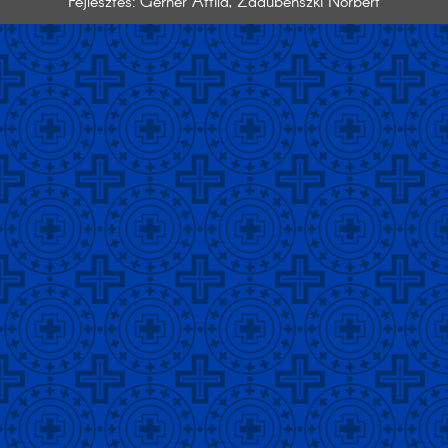
Fejlesztés: Gerner Attila, Zadubenszki Norbert