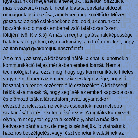
igyekszünk őt megérteni, értékeljük, tiszteljük, őrizzük a
másik szavait. A másik meghallgatása egyfajta áldozat,
önmagunk feláldozása, amelyben megismétlődik Mózes
gesztusa az égő csipkebokor előtt: leoldjuk sarunkat a
hozzánk szóló másik emberrel való találkozás “szent
földjén” (vö. Kiv 3,5). A másik meghallgatásának képessége
hatalmas kegyelem, olyan adomány, amit kérnünk kell, hogy
azután majd gyakoroljuk használatát.
Az e-mail, az sms, a közösségi hálók, a chat is lehetnek a
kommunikáció teljes mértékben emberi formái. Nem a
technológia határozza meg, hogy egy kommunikáció hiteles
vagy nem, hanem az ember szíve és képessége, hogy jól
használja a rendelkezésére álló eszközöket. A közösségi
hálók alkalmasak rá, hogy segítsék az emberi kapcsolatokat
és előmozdítsák a társadalom javát, ugyanakkor
elvezethetnek a személyek és csoportok még mélyebb
szakadásához és elkülönüléséhez is. A digitális környezet
olyan, mint egy tér, egy találkozóhely, ahol a másikkal
kedvesen bánhatunk, de meg is sérthetjük, folytathatunk
hasznos beszélgetést vagy részt vehetünk valakinek az