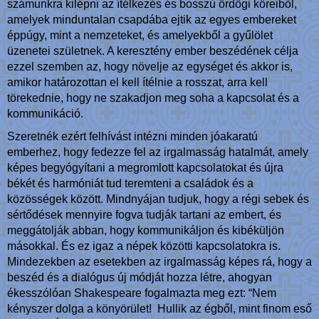
számunkra kilépni az ítélkezés és bosszú ördögi köreiből,
amelyek minduntalan csapdába ejtik az egyes embereket
éppúgy, mint a nemzeteket, és amelyekből a gyűlölet
üzenetei születnek. A keresztény ember beszédének célja
ezzel szemben az, hogy növelje az egységet és akkor is,
amikor határozottan el kell ítélnie a rosszat, arra kell
törekednie, hogy ne szakadjon meg soha a kapcsolat és a
kommunikáció.
Szeretnék ezért felhívást intézni minden jóakaratú
emberhez, hogy fedezze fel az irgalmasság hatalmát, amely
képes begyógyítani a megromlott kapcsolatokat és újra
békét és harmóniát tud teremteni a családok és a
közösségek között. Mindnyájan tudjuk, hogy a régi sebek és
sértődések mennyire fogva tudják tartani az embert, és
meggátolják abban, hogy kommunikáljon és kibéküljön
másokkal. És ez igaz a népek közötti kapcsolatokra is.
Mindezekben az esetekben az irgalmasság képes rá, hogy a
beszéd és a dialógus új módját hozza létre, ahogyan
ékesszólóan Shakespeare fogalmazta meg ezt: “Nem
kényszer dolga a könyörület! Hullik az égből, mint finom eső