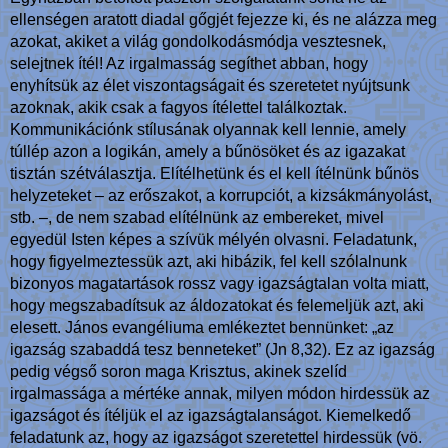
ellenségen aratott diadal gőgjét fejezze ki, és ne alázza meg
azokat, akiket a világ gondolkodásmódja vesztesnek,
selejtnek ítél! Az irgalmasság segíthet abban, hogy
enyhítsük az élet viszontagságait és szeretetet nyújtsunk
azoknak, akik csak a fagyos ítélettel találkoztak.
Kommunikációnk stílusának olyannak kell lennie, amely
túllép azon a logikán, amely a bűnösöket és az igazakat
tisztán szétválasztja. Elítélhetünk és el kell ítélnünk bűnös
helyzeteket – az erőszakot, a korrupciót, a kizsákmányolást,
stb. –, de nem szabad elítélnünk az embereket, mivel
egyedül Isten képes a szívük mélyén olvasni. Feladatunk,
hogy figyelmeztessük azt, aki hibázik, fel kell szólalnunk
bizonyos magatartások rossz vagy igazságtalan volta miatt,
hogy megszabadítsuk az áldozatokat és felemeljük azt, aki
elesett. János evangéliuma emlékeztet bennünket: „az
igazság szabaddá tesz benneteket” (Jn 8,32). Ez az igazság
pedig végső soron maga Krisztus, akinek szelíd
irgalmassága a mértéke annak, milyen módon hirdessük az
igazságot és ítéljük el az igazságtalanságot. Kiemelkedő
feladatunk az, hogy az igazságot szeretettel hirdessük (vö.