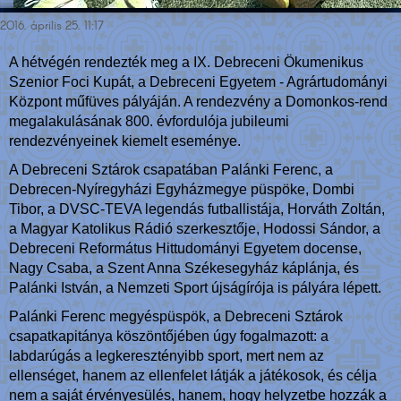
2016. április 25. 11:17
A hétvégén rendezték meg a IX. Debreceni Ökumenikus
Szenior Foci Kupát, a Debreceni Egyetem - Agrártudományi
Központ műfüves pályáján. A rendezvény a Domonkos-rend
megalakulásának 800. évfordulója jubileumi
rendezvényeinek kiemelt eseménye.
A Debreceni Sztárok csapatában Palánki Ferenc, a
Debrecen-Nyíregyházi Egyházmegye püspöke, Dombi
Tibor, a DVSC-TEVA legendás futballistája, Horváth Zoltán,
a Magyar Katolikus Rádió szerkesztője, Hodossi Sándor, a
Debreceni Református Hittudományi Egyetem docense,
Nagy Csaba, a Szent Anna Székesegyház káplánja, és
Palánki István, a Nemzeti Sport újságírója is pályára lépett.
Palánki Ferenc megyéspüspök, a Debreceni Sztárok
csapatkapitánya köszöntőjében úgy fogalmazott: a
labdarúgás a legkeresztényibb sport, mert nem az
ellenséget, hanem az ellenfelet látják a játékosok, és célja
nem a saját érvényesülés, hanem, hogy helyzetbe hozzák a