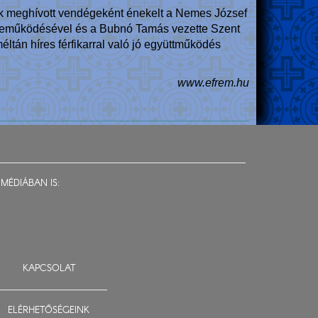
nek meghívott vendégeként énekelt a Nemes József
özreműködésével és a Bubnó Tamás vezette Szent
éltán híres férfikarral való jó együttműködés
www.efrem.hu
MÉDIÁBAN IS:
KAPCSOLAT
ELÉRHETŐSÉGEINK