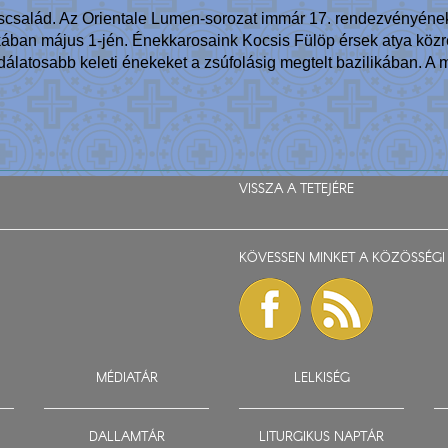
óruscsalád. Az Orientale Lumen-sorozat immár 17. rendezvényé
ilikában május 1-jén. Énekkarosaink Kocsis Fülöp érsek atya k
dálatosabb keleti énekeket a zsúfolásig megtelt bazilikában. A m
VISSZA A TETEJÉRE
KÖVESSEN MINKET A KÖZÖSSÉGI 
MÉDIATÁR
LELKISÉG
DALLAMTÁR
LITURGIKUS NAPTÁR