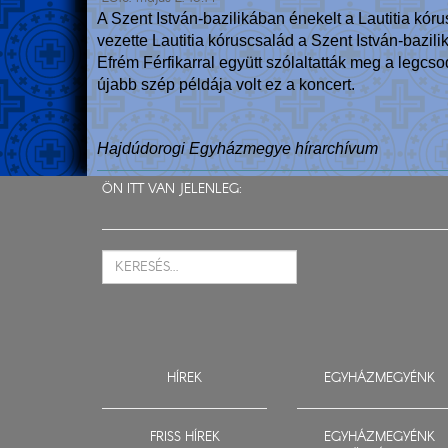
A Szent István-bazilikában énekelt a Lautitia k
vezette Lautitia kóruscsalád a Szent István-baz
Efrém Férfikarral együtt szólaltatták meg a legcso
újabb szép példája volt ez a koncert.
Hajdúdorogi Egyházmegye hírarchívum
ÖN ITT VAN JELENLEG:
HÍREK
EGYHÁZMEGYÉNK
FRISS HÍREK
EGYHÁZMEGYÉNK