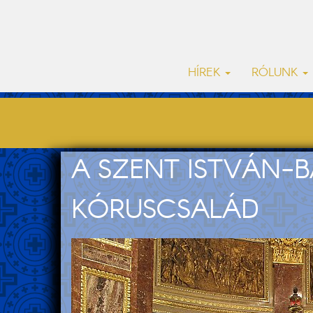
HÍREK
RÓLUNK
A SZENT ISTVÁN-B
KÓRUSCSALÁD