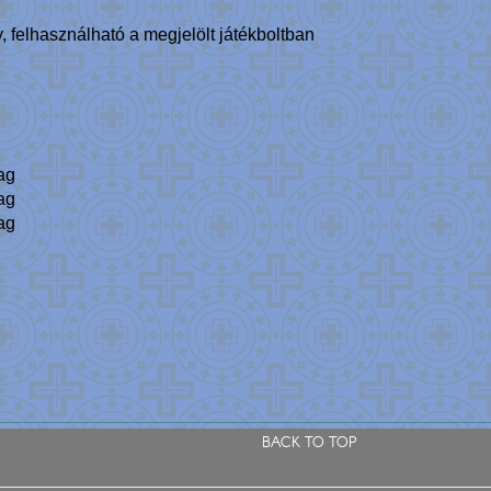
, felhasználható a megjelölt játékboltban
ag
ag
ag
BACK TO TOP