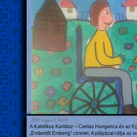
2016. május 3. 14:04
A Katolikus Karitász – Caritas Hungarica és az E
„Embertől Emberig” címmel. A pályázat célja az vo