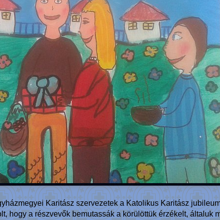
gyházmegyei Karitász szervezetek a Katolikus Karitász jubileumi
lt, hogy a részvevők bemutassák a körülöttük érzékelt, általuk