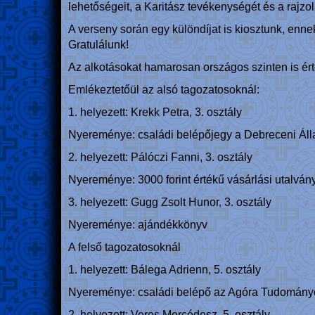
lehetőségeit, a Karitász tevékenységét és a rajzo
A verseny során egy különdíjat is kiosztunk, enne
Gratulálunk!
Az alkotásokat hamarosan országos szinten is ért
Emlékeztetőül az alsó tagozatosoknál:
1. helyezett: Krekk Petra, 3. osztály
Nyereménye: családi belépőjegy a Debreceni Álla
2. helyezett: Pálóczi Fanni, 3. osztály
Nyereménye: 3000 forint értékű vásárlási utalvány
3. helyezett: Gugg Zsolt Hunor, 3. osztály
Nyereménye: ajándékkönyv
A felső tagozatosoknál
1. helyezett: Bálega Adrienn, 5. osztály
Nyereménye: családi belépő az Agóra Tudomán
2. helyezett: Veres Mercédesz, 5. osztály