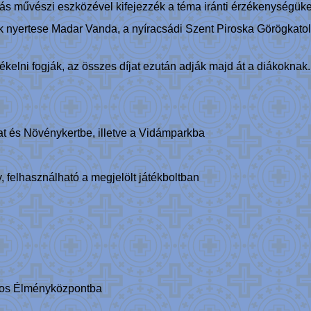
lás művészi eszközével kifejezzék a téma iránti érzékenységüke
k nyertese Madar Vanda, a nyíracsádi Szent Piroska Görögkatolik
ékelni fogják, az összes díjat ezután adják majd át a diákokna
t és Növénykertbe, illetve a Vidámparkba
, felhasználható a megjelölt játékboltban
yos Élményközpontba