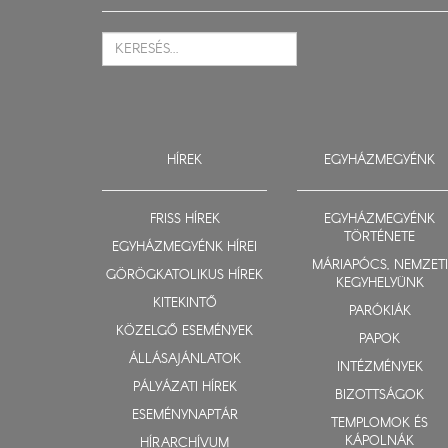
HÍREK
EGYHÁZMEGYÉNK
FRISS HÍREK
EGYHÁZMEGYÉNK
TÖRTÉNETE
EGYHÁZMEGYÉNK HÍREI
MÁRIAPÓCS, NEMZETI
GÖRÖGKATOLIKUS HÍREK
KEGYHELYÜNK
KITEKINTŐ
PARÓKIÁK
KÖZELGŐ ESEMÉNYEK
PAPOK
ÁLLÁSAJÁNLATOK
INTÉZMÉNYEK
PÁLYÁZATI HÍREK
BIZOTTSÁGOK
ESEMÉNYNAPTÁR
TEMPLOMOK ÉS
KÁPOLNÁK
HÍRARCHÍVUM