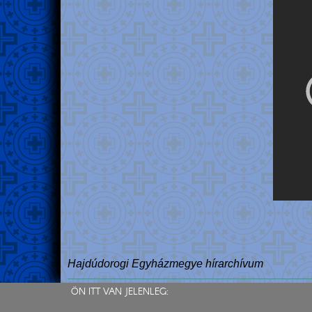
Hajdúdorogi Egyházmegye hírarchívum
ÖN ITT VAN JELENLEG: