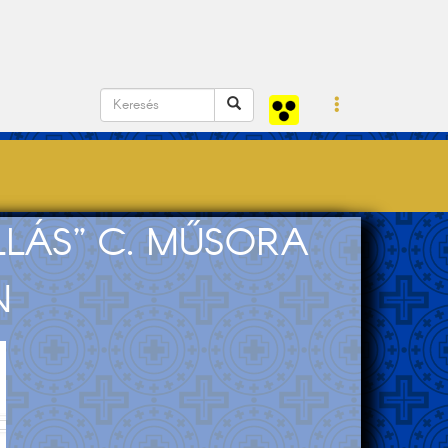
LÁS” C. MŰSORA
N