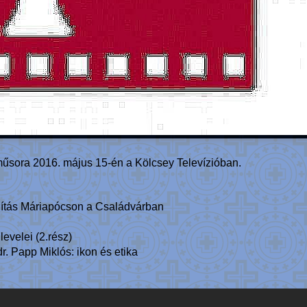
űsora 2016. május 15-én a Kölcsey Televízióban.
állítás Máriapócson a Családvárban
evelei (2.rész)
. Papp Miklós: ikon és etika