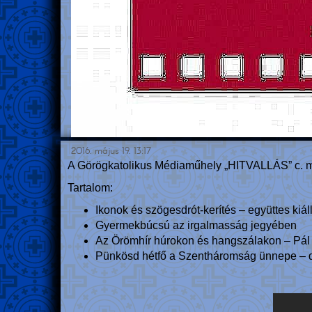
2016. május 19. 13:17
A Görögkatolikus Médiaműhely „HITVALLÁS” c. m
Tartalom:
Ikonok és szögesdrót-kerítés – együttes ki
Gyermekbúcsú az irgalmasság jegyében
Az Örömhír húrokon és hangszálakon – Pál l
Pünkösd hétfő a Szentháromság ünnepe – dr