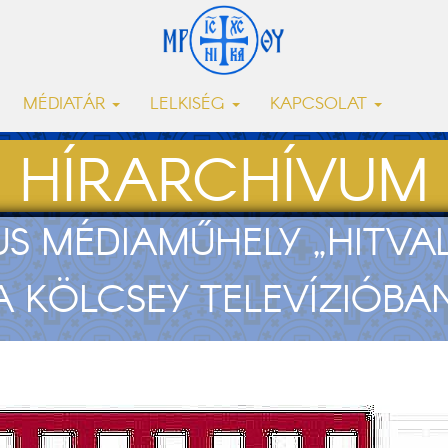
MÉDIATÁR
LELKISÉG
KAPCSOLAT
HÍRARCHÍVUM
S MÉDIAMŰHELY „HITVAL
 A KÖLCSEY TELEVÍZIÓBA