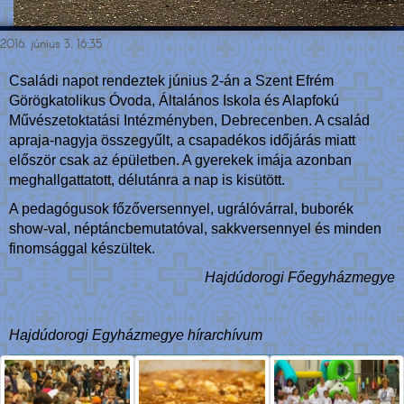
2016. június 3. 16:35
Családi napot rendeztek június 2-án a Szent Efrém
Görögkatolikus Óvoda, Általános Iskola és Alapfokú
Művészetoktatási Intézményben, Debrecenben. A család
apraja-nagyja összegyűlt, a csapadékos időjárás miatt
először csak az épületben. A gyerekek imája azonban
meghallgattatott, délutánra a nap is kisütött.
A pedagógusok főzőversennyel, ugrálóvárral, buborék
show-val, néptáncbemutatóval, sakkversennyel és minden
finomsággal készültek.
Hajdúdorogi Főegyházmegye
Hajdúdorogi Egyházmegye hírarchívum