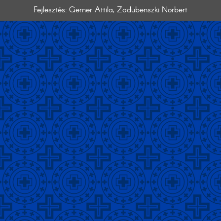
Fejlesztés: Gerner Attila, Zadubenszki Norbert