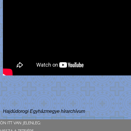
Hajdúdorogi Egyházmegye hírarchívum
ÖN ITT VAN JELENLEG: