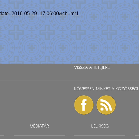
h/?date=2016-05-29_17:06:00&ch=mr1
VISSZA A TETEJÉRE
KÖVESSEN MINKET A KÖZÖSSÉGI 
MÉDIATÁR
LELKISÉG