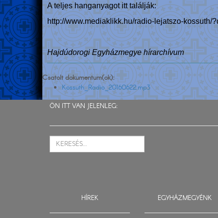
A teljes hanganyagot itt találják:
http://www.mediaklikk.hu/radio-lejatszo-kossut
Hajdúdorogi Egyházmegye hírarchívum
Csatolt dokumentum(ok):
Kossuth_Radio_20160622.mp3
ÖN ITT VAN JELENLEG:
HÍREK
EGYHÁZMEGYÉNK