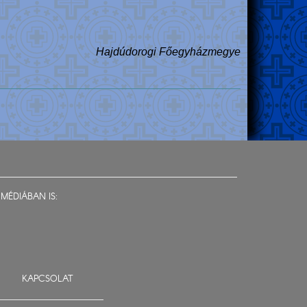
Hajdúdorogi Főegyházmegye
MÉDIÁBAN IS:
KAPCSOLAT