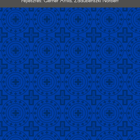
Fejlesztés: Gerner Attila, Zadubenszki Norbert