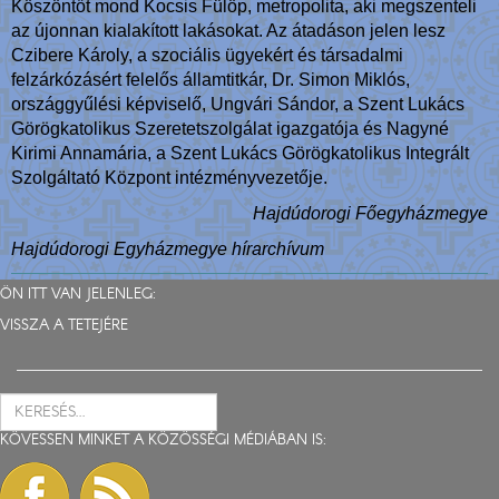
Köszöntőt mond Kocsis Fülöp, metropolita, aki megszenteli
az újonnan kialakított lakásokat. Az átadáson jelen lesz
Czibere Károly, a szociális ügyekért és társadalmi
felzárkózásért felelős államtitkár, Dr. Simon Miklós,
országgyűlési képviselő, Ungvári Sándor, a Szent Lukács
Görögkatolikus Szeretetszolgálat igazgatója és Nagyné
Kirimi Annamária, a Szent Lukács Görögkatolikus Integrált
Szolgáltató Központ intézményvezetője.
Hajdúdorogi Főegyházmegye
Hajdúdorogi Egyházmegye hírarchívum
ÖN ITT VAN JELENLEG:
VISSZA A TETEJÉRE
KÖVESSEN MINKET A KÖZÖSSÉGI MÉDIÁBAN IS: